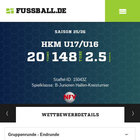
FUSSBALL.DE
SAISON 25/26
HKM U17/U16
20
148
2.5
TORE
TEAMS
TORE/SPIEL
Staffel-ID: 15043Z
Spielklasse: B-Junioren Hallen-Kreisturnier
ANZEIGE
WETTBEWERBDETAILS
Gruppenrunde - Endrunde