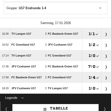
Gruppe:
U17 Endrunde 1-4
 
:

:


TV Langen U17
FC Basbeck-Osten U17
:

:


FC Geestland U17
JFV Cuxhaven U17
:

:


TV Langen U17
FC Geestland U17
:

:


JFV Cuxhaven U17
FC Basbeck-Osten U17
:

:


FC Basbeck-Osten U17
FC Geestland U17
:

:


JFV Cuxhaven U17
TV Langen U17
Legende
ANZEIGE
TABELLE