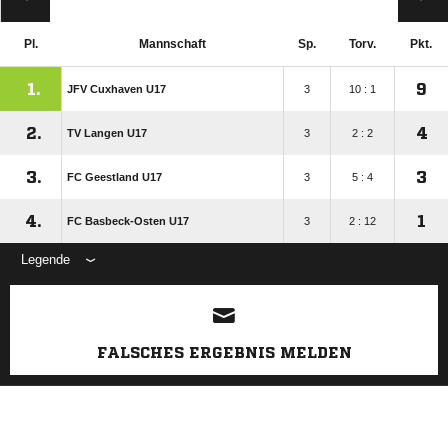
Pl.
Mannschaft
Sp.
Torv.
Pkt.
1.
9
JFV Cuxhaven U17
3
10 : 1
2.
4
TV Langen U17
3
2 : 2
3.
3
FC Geestland U17
3
5 : 4
4.
1
FC Basbeck-Osten U17
3
2 : 12
Legende
ANZEIGE
FALSCHES ERGEBNIS MELDEN