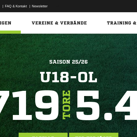
|
FAQ & Kontakt
|
Newsletter
Link
IGEN
VEREINE & VERBÄNDE
TRAINING &
SAISON 25/26
U18-OL
719
5.
TORE