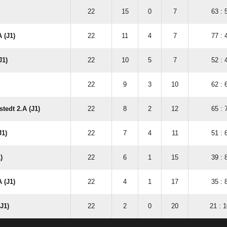
22
15
0
7
63 : 
 (J1)
22
11
4
7
77 : 
J1)
22
10
5
7
52 : 
22
9
3
10
62 : 
stedt 2.A (J1)
22
8
2
12
65 : 
J1)
22
7
4
11
51 : 
)
22
6
1
15
39 : 
 (J1)
22
4
1
17
35 : 
J1)
22
2
0
20
21 : 