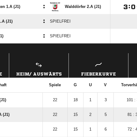
:

:

en 1.A (J1)
Walddörfer 2.A (J1)
:
1.A (J1)
SPIELFREI
:
1)
SPIELFREI
ANZEIGE
E
HEIM/ AUSWÄRTS
FIEBERKURVE
aft
Spiele
G
U
V
Torverhä
(J1)
22
18
1
3
101 :
 (J1)
22
15
2
5
81 : 
22
15
1
6
72 : 