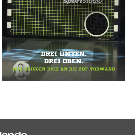
DREI UNTEN.
DREI OBEN.
WIR BRINGEN DICH AN DIE ZDF-TORWAND