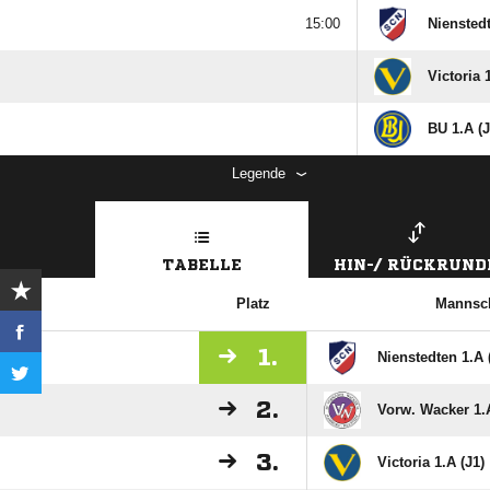

Nienstedt
Victoria 
BU 1.A (J
Legende
TABELLE
HIN-/ RÜCKRUND
Platz
Mannsch
1.
Nienstedten 1.A 
2.
Vorw. Wacker 1.A
3.
Victoria 1.A (J1)