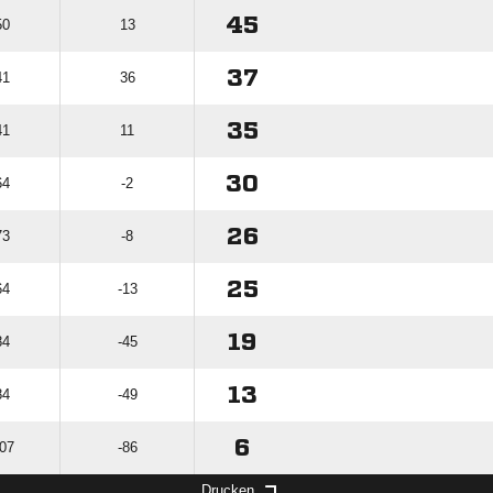
45
50
13
37
41
36
35
41
11
30
64
-2
26
73
-8
25
64
-13
19
84
-45
13
84
-49
6
107
-86
Drucken