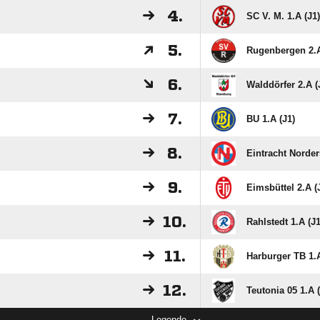
4.
SC V. M. 1.A (J1)
5.
Rugenbergen 2.A
6.
Walddörfer 2.A (
7.
BU 1.A (J1)
8.
Eintracht Norder
9.
Eimsbüttel 2.A (
10.
Rahlstedt 1.A (J1
11.
Harburger TB 1.A
12.
Teutonia 05 1.A (
Legende