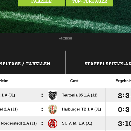
TABELLE
TOP-TORJÄGER
ANZEIGE
PIELTAGE / TABELLEN
STAFFELSPIELPLA
Heim
Gast
Ergebni
:

:

 1.A (J1)
Teutonia 05 1.A (J1)
:

:

l 2.A (J1)
Harburger TB 1.A (J1)
:

:

 Norderstedt 2.A (J1)
SC V. M. 1.A (J1)