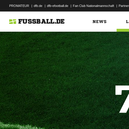
PROMATEUR
|
dfb.de
|
dfb-efootball.de
|
Fan Club Nationalmannschaft
|
Partner
FUSSBALL.DE
NEWS
L