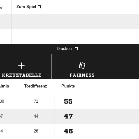
Zum Spiel
V
Drucken
KREUZTABELLE
FAIRNESS
ltnis
Tordifferenz
Punkte
55
 30
71
47
37
44
46
44
28