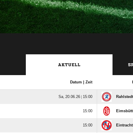
AKTUELL
S
Datum |
Zeit
  |

Rahlstedt

Eimsbütte

Eintracht