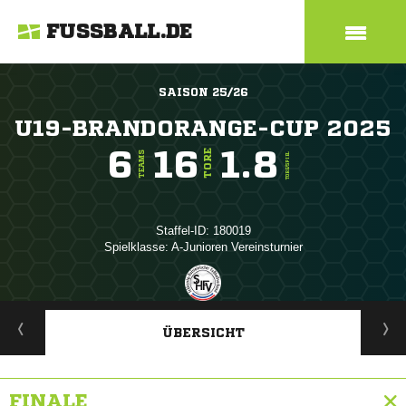
FUSSBALL.DE
SAISON 25/26
U19-BRANDORANGE-CUP 2025
6
16
1.8
TORE
TEAMS
TORE/SPIEL
Staffel-ID: 180019
Spielklasse: A-Junioren Vereinsturnier
ANZEIGE
ÜBERSICHT
FINALE