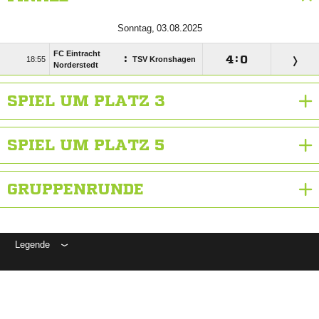
 
FC Eintracht
:

:


TSV Kronshagen
Norderstedt
SPIEL UM PLATZ 3
SPIEL UM PLATZ 5
GRUPPENRUNDE
Legende
ANZEIGE