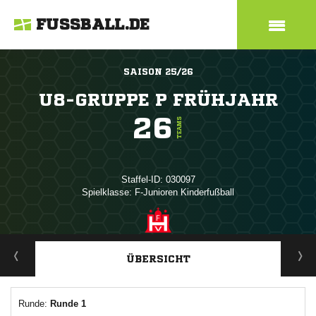
FUSSBALL.DE
SAISON 25/26
U8-GRUPPE P FRÜHJAHR
26
TEAMS
Staffel-ID: 030097
Spielklasse: F-Junioren Kinderfußball
ANZEIGE
ÜBERSICHT
Runde:
Runde 1