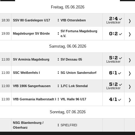
 

:

:

SSV 80 Gardelegen U17
VfB Ottersleben
Liveticker
SV Fortuna Magdeburg
:

:


Magdeburger SV Börde
e.V.
 

:

:

SV Arminia Magdeburg
SV Dessau 05
Liveticker
:

:


SSC Weißenfels I
SG Union Sandersdorf

:

:

VfB 1906 Sangerhausen
1.FC Lok Stendal
Liveticker
:

:


VfB Germania Halberstadt I
VfL Halle 96 U17
 
NSG Blankenburg /​
:
SPIELFREI
Oberharz