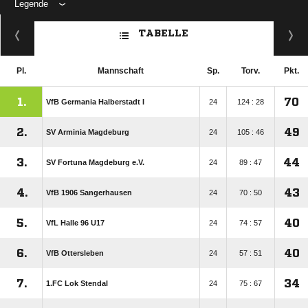
Legende
ANZEIGE
TABELLE
Pl.
Mannschaft
Sp.
Torv.
Pkt.
1.
70
VfB Germania Halberstadt I
24
124 : 28
2.
49
SV Arminia Magdeburg
24
105 : 46
3.
44
SV Fortuna Magdeburg e.V.
24
89 : 47
4.
43
VfB 1906 Sangerhausen
24
70 : 50
5.
40
VfL Halle 96 U17
24
74 : 57
6.
40
VfB Ottersleben
24
57 : 51
7.
34
1.FC Lok Stendal
24
75 : 67