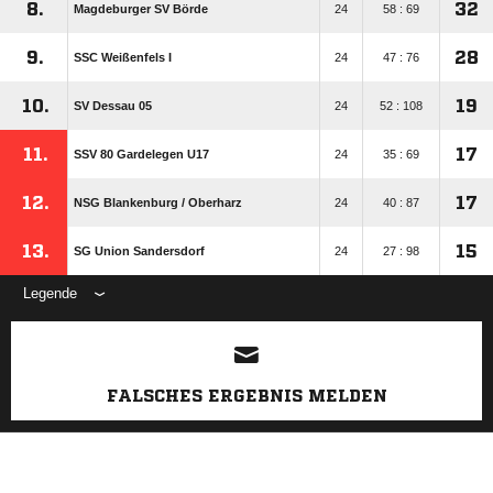
8.
32
Magdeburger SV Börde
24
58 : 69
9.
28
SSC Weißenfels I
24
47 : 76
10.
19
SV Dessau 05
24
52 : 108
11.
17
SSV 80 Gardelegen U17
24
35 : 69
12.
17
NSG Blankenburg /​ Oberharz
24
40 : 87
13.
15
SG Union Sandersdorf
24
27 : 98
Legende
ANZEIGE
FALSCHES ERGEBNIS MELDEN