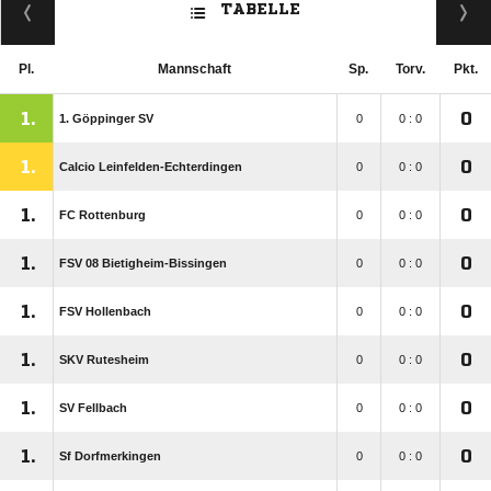
TABELLE
Pl.
Mannschaft
Sp.
Torv.
Pkt.
1.
0
1. Göppinger SV
0
0 : 0
1.
0
Calcio Leinfelden-Echterdingen
0
0 : 0
1.
0
FC Rottenburg
0
0 : 0
1.
0
FSV 08 Bietigheim-Bissingen
0
0 : 0
1.
0
FSV Hollenbach
0
0 : 0
1.
0
SKV Rutesheim
0
0 : 0
1.
0
SV Fellbach
0
0 : 0
1.
0
Sf Dorfmerkingen
0
0 : 0