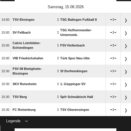
 
:

:


TSV Ehningen
TSG Balingen Fußball II
TSG Hofherrnweiler-
:

:


SV Fellbach
Unterromb.
Calcio Leinfelden-
:

:


FSV Hollenbach
Echterdingen
:

:


VfB Friedrichshafen
Türk Spor Neu-Ulm
FSV 08 Bietigheim-
:

:


Sf Dorfmerkingen
Bissingen
:

:


SKV Rutesheim
1. Göppinger SV
:

:


TSV Berg
Spfr Schwäbisch Hall
:

:


FC Rottenburg
TSV Oberensingen
Legende
ANZEIGE