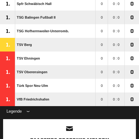
1.
0
Spfr Schwäbisch Hall
0
0 : 0
1.
0
TSG Balingen Fußball II
0
0 : 0
1.
0
TSG Hofherrnweiler-Unterromb.
0
0 : 0
1.
0
TSV Berg
0
0 : 0
1.
0
TSV Ehningen
0
0 : 0
1.
0
TSV Oberensingen
0
0 : 0
1.
0
Türk Spor Neu-Ulm
0
0 : 0
1.
0
VfB Friedrichshafen
0
0 : 0
Legende
ANZEIGE