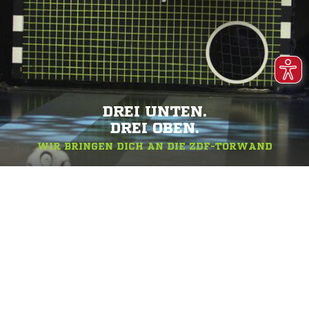
DREI UNTEN.
DREI OBEN.
WIR BRINGEN DICH AN DIE ZDF-TORWAND