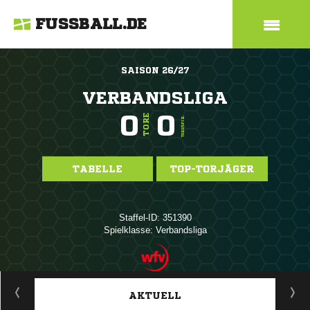
FUSSBALL.DE
SAISON 26/27
VERBANDSLIGA
0
0
TORE
TORE/SPIEL
TABELLE
TOP-TORJÄGER
Staffel-ID: 351390
Spielklasse: Verbandsliga
ANZEIGE
AKTUELL