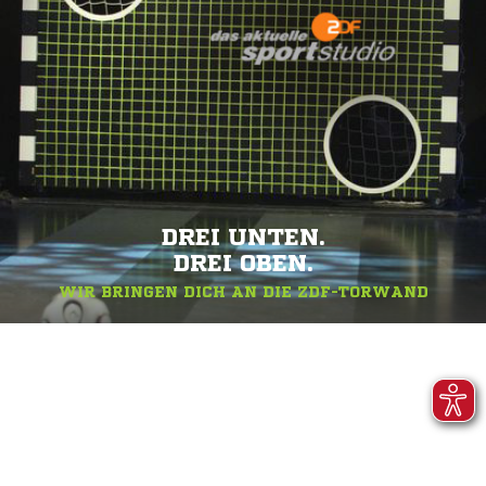
DREI UNTEN.
DREI OBEN.
WIR BRINGEN DICH AN DIE ZDF-TORWAND