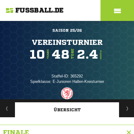
FUSSBALL.DE
SAISON 25/26
VEREINSTURNIER
10
48
2.4
TORE
TEAMS
TORE/SPIEL
Staffel-ID: 365292
Spielklasse: E-Junioren Hallen-Kreisturnier
ANZEIGE
ÜBERSICHT
FINALE