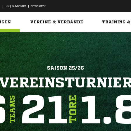
|
FAQ & Kontakt
|
Newsletter
Link
IGEN
VEREINE & VERBÄNDE
TRAINING &
SAISON 25/26
VEREINSTURNIE
6
21
1.
TORE
TEAMS