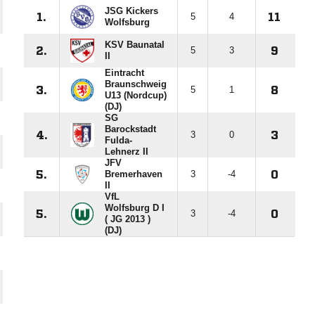
JSG Kickers
1.
5
4
11
Wolfsburg
KSV Baunatal
2.
5
3
9
II
Eintracht
Braunschweig
3.
5
1
8
U13 (Nordcup)
(DJ)
SG
Barockstadt
4.
3
0
3
Fulda-
Lehnerz II
JFV
5.
Bremerhaven
3
-4
0
II
VfL
Wolfsburg D I
5.
3
-4
0
( JG 2013 )
(DJ)