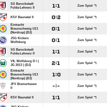
SG Barockstadt

:

Zum Spiel
Fulda-Lehnerz II

:

KSV Baunatal II
Zum Spiel
Eintracht

:

Braunschweig U13
Zum Spiel
(Nordcup) (DJ)
JSG Kickers

:

Zum Spiel
Wolfsburg
SG Barockstadt

:

Zum Spiel
Fulda-Lehnerz II
VfL Wolfsburg D I (

:

Zum Spiel
JG 2013 ) (DJ)
Eintracht

:

Braunschweig U13
Zum Spiel
(Nordcup) (DJ)
JFV Bremerhaven

:

Zum Spiel
II

:

KSV Baunatal II
Zum Spiel
JSG Kickers