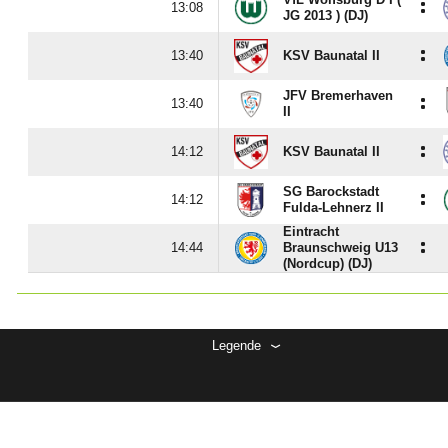
:

JG 2013 ) (DJ)
:

KSV Baunatal II
JFV Bremerhaven
:

II
:

KSV Baunatal II
SG Barockstadt
:

Fulda-Lehnerz II
Eintracht
:

Braunschweig U13
(Nordcup) (DJ)
Legende