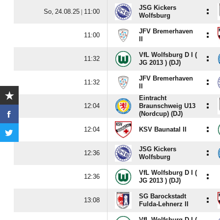
JSG Kickers
:
  |

Wolfsburg
JFV Bremerhaven
:

II
VfL Wolfsburg D I (
:

JG 2013 ) (DJ)
JFV Bremerhaven
:

II
Eintracht
:

Braunschweig U13
(Nordcup) (DJ)
:

KSV Baunatal II
JSG Kickers
:

Wolfsburg
VfL Wolfsburg D I (
:

JG 2013 ) (DJ)
SG Barockstadt
:

Fulda-Lehnerz II
VfL Wolfsburg D I (