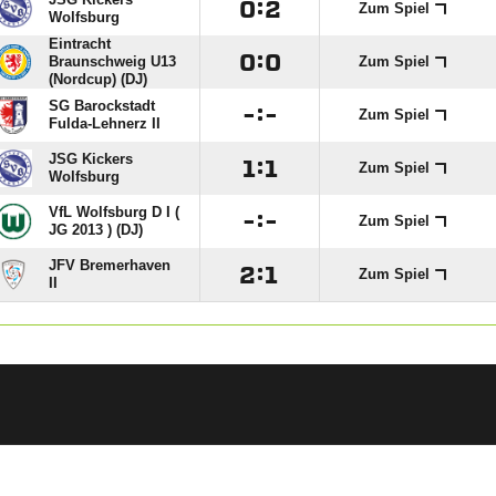

:

Zum Spiel
Wolfsburg
Eintracht

:

Braunschweig U13
Zum Spiel
(Nordcup) (DJ)
SG Barockstadt

:

Zum Spiel
Fulda-Lehnerz II
JSG Kickers

:

Zum Spiel
Wolfsburg
VfL Wolfsburg D I (

:

Zum Spiel
JG 2013 ) (DJ)
JFV Bremerhaven

:

Zum Spiel
II
ANZEIGE