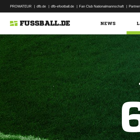
PROMATEUR
|
dfb.de
|
dfb-efootball.de
|
Fan Club Nationalmannschaft
|
Partner
FUSSBALL.DE
NEWS
L