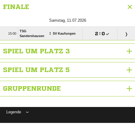
FINALE
 
TSG
:

:


SV Kaufungen
Sandershausen
SPIEL UM PLATZ 3
SPIEL UM PLATZ 5
GRUPPENRUNDE
Legende
ANZEIGE