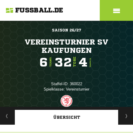
FUSSBALL.DE
SAISON 26/27
VEREINSTURNIER SV
KAUFUNGEN
6
32
4
TORE
TEAMS
TORE/SPIEL
Staffel-ID: 360022
Spielklasse: Vereinsturnier
ANZEIGE
ÜBERSICHT