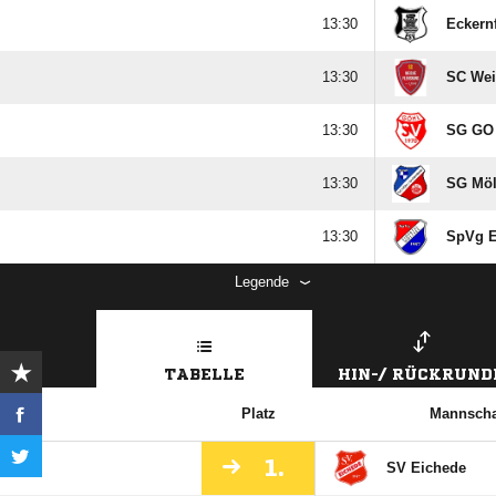

Eckern

SC Wei

SG GO 

SG Möll

SpVg E
Legende
TABELLE
HIN-/ RÜCKRUND
Platz
Mannscha
1.
SV Eichede