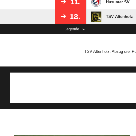
11.
Husumer SV
12.
TSV Altenholz
Legende
TSV Altenholz: Abzug drei P