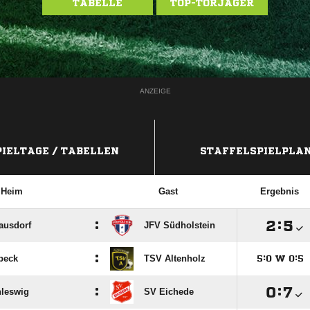
TABELLE
TOP-TORJÄGER
ANZEIGE
PIELTAGE / TABELLEN
STAFFELSPIELPLA
Heim
Gast
Ergebnis
:

:

ausdorf
JFV Südholstein
:
beck
TSV Altenholz

:

W

:

:

:

leswig
SV Eichede