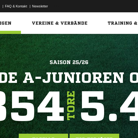
|
FAQ & Kontakt
|
Newsletter
Link
IGEN
VEREINE & VERBÄNDE
TRAINING &
SAISON 25/26
E A-JUNIOREN 
354
5.
TORE