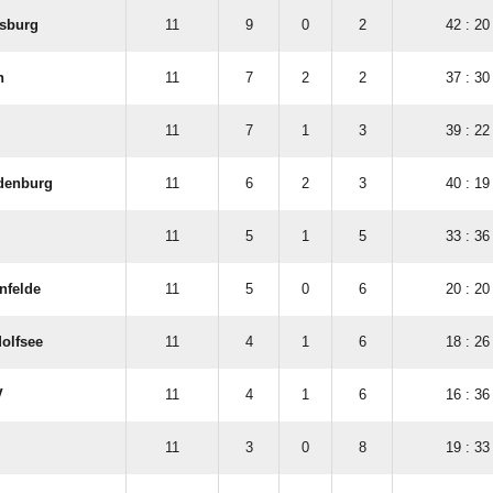
sburg
11
9
0
2
42 : 20
n
11
7
2
2
37 : 30
11
7
1
3
39 : 22
denburg
11
6
2
3
40 : 19
11
5
1
5
33 : 36
nfelde
11
5
0
6
20 : 20
olfsee
11
4
1
6
18 : 26
V
11
4
1
6
16 : 36
11
3
0
8
19 : 33