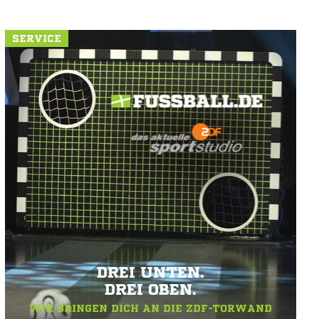
SERVICE
DREI UNTEN.
DREI OBEN.
WIR BRINGEN DICH AN DIE ZDF-TORWAND