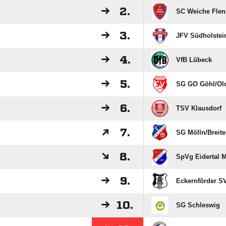
2.
SC Weiche Flen
3.
JFV Südholstei
4.
VfB Lübeck
5.
SG GO Göhl/​Ol
6.
TSV Klausdorf
7.
SG Mölln/​Breite
8.
SpVg Eidertal M
9.
Eckernförder S
10.
SG Schleswig