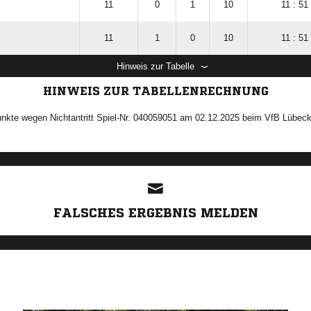
11
0
1
10
11 : 51
11
1
0
10
11 : 51
Hinweis zur Tabelle
HINWEIS ZUR TABELLENRECHNUNG
unkte wegen Nichtantritt Spiel-Nr. 040059051 am 02.12.2025 beim VfB Lübeck
ANZEIGE
FALSCHES ERGEBNIS MELDEN