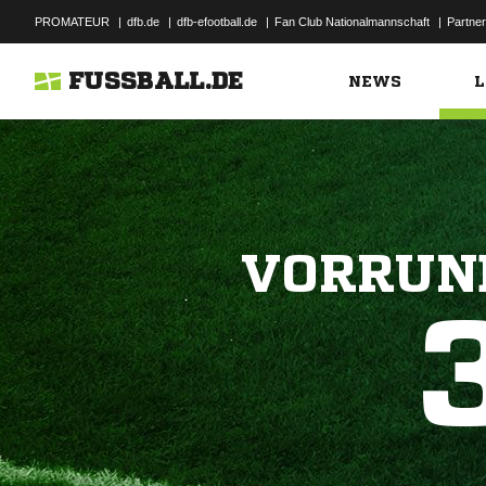
PROMATEUR
|
dfb.de
|
dfb-efootball.de
|
Fan Club Nationalmannschaft
|
Partner
FUSSBALL.DE
NEWS
L
VORRUND