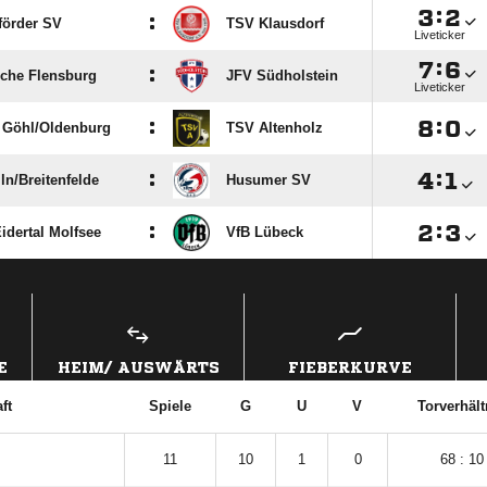

:

:
förder SV
TSV Klausdorf
Liveticker

:

:
che Flensburg
JFV Südholstein
Liveticker
:

:

Göhl/​Oldenburg
TSV Altenholz
:

:

n/​Breitenfelde
Husumer SV
:

:

idertal Molfsee
VfB Lübeck
ANZEIGE
E
HEIM/ AUSWÄRTS
FIEBERKURVE
ft
Spiele
G
U
V
Torverhält
11
10
1
0
68 : 10