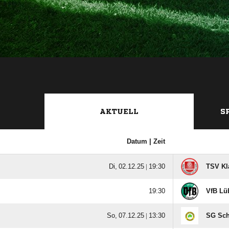
AKTUELL
S
Datum |
Zeit
  |

TSV Kl

VfB Lü
  |

SG Sch