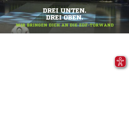
DREI UNTEN.
DREI OBEN.
WIR BRINGEN DICH AN DIE ZDF-TORWAND