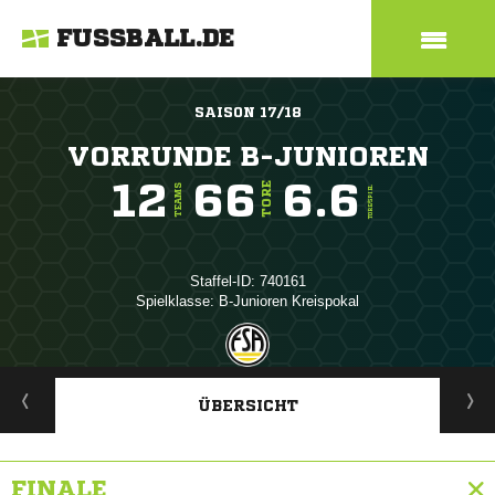
FUSSBALL.DE
SAISON 17/18
VORRUNDE B-JUNIOREN
12
66
6.6
TORE
TEAMS
TORE/SPIEL
Staffel-ID: 740161
Spielklasse: B-Junioren Kreispokal
ANZEIGE
ÜBERSICHT
FINALE