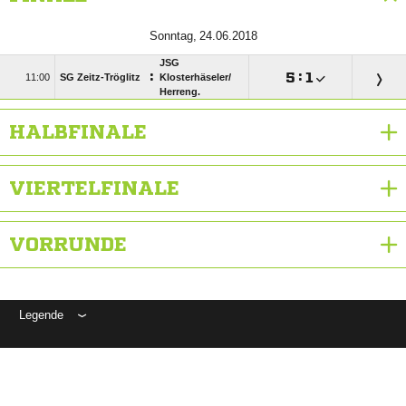
 
JSG
:

:


SG Zeitz-Tröglitz
Klosterhäseler/​
Herreng.
HALBFINALE
VIERTELFINALE
VORRUNDE
Legende
ANZEIGE