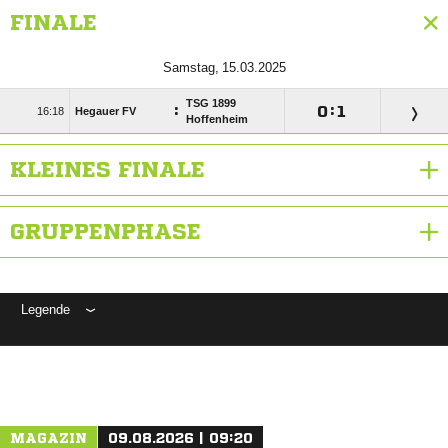
FINALE
 
TSG 1899
:

:


Hegauer FV
Hoffenheim
KLEINES FINALE
GRUPPENPHASE
Legende
ANZEIGE
MAGAZIN
09.08.2026 | 09:20