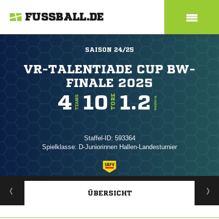
FUSSBALL.DE
SAISON 24/25
VR-TALENTIADE CUP BW-
FINALE 2025
4
10
1.2
TORE
TEAMS
TORE/SPIEL
Staffel-ID: 593364
Spielklasse: D-Juniorinnen Hallen-Landesturnier
ANZEIGE
ÜBERSICHT