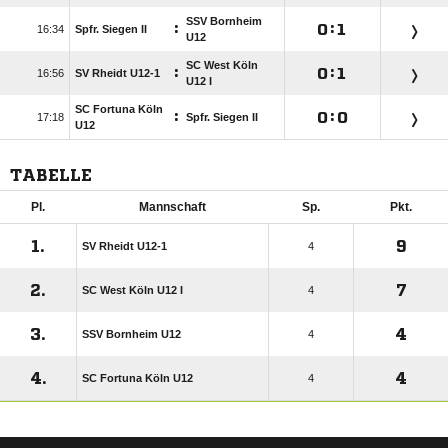
SSV Bornheim
:

:


Spfr. Siegen II
U12
SC West Köln
:

:


SV Rheidt U12-1
U12 I
SC Fortuna Köln
:

:


Spfr. Siegen II
U12
TABELLE
Pl.
Mannschaft
Sp.
Pkt.
1.
9
SV Rheidt U12-1
4
2.
7
SC West Köln U12 I
4
3.
4
SSV Bornheim U12
4
4.
4
SC Fortuna Köln U12
4