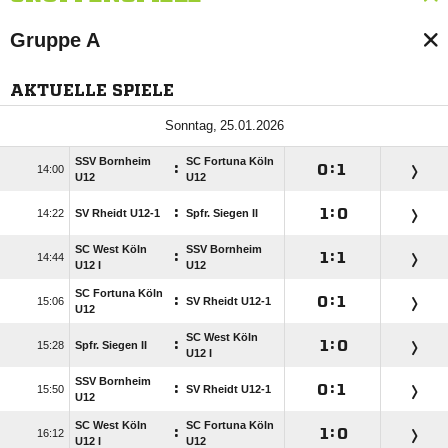
Gruppe A
AKTUELLE SPIELE
 
SSV Bornheim
SC Fortuna Köln
:

:


U12
U12
:

:


SV Rheidt U12-1
Spfr. Siegen II
SC West Köln
SSV Bornheim
:

:


U12 I
U12
SC Fortuna Köln
:

:


SV Rheidt U12-1
U12
SC West Köln
:

:


Spfr. Siegen II
U12 I
SSV Bornheim
:

:


SV Rheidt U12-1
U12
SC West Köln
SC Fortuna Köln
:

:


U12 I
U12