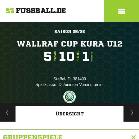
FUSSBALL.DE
SAISON 25/26
WALLRAF CUP KURA U12
5
10
1
TORE
TEAMS
TORE/SPIEL
Staffel-ID: 381499
Spielklasse: D-Junioren Vereinsturnier
ANZEIGE
ÜBERSICHT
GRUPPENSPIELE