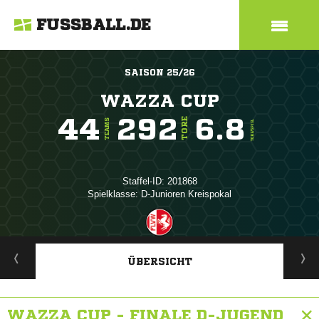
FUSSBALL.DE
SAISON 25/26
WAZZA CUP
44
292
6.8
TORE
TEAMS
TORE/SPIEL
Staffel-ID: 201868
Spielklasse: D-Junioren Kreispokal
ANZEIGE
ÜBERSICHT
WAZZA CUP - FINALE D-JUGEND