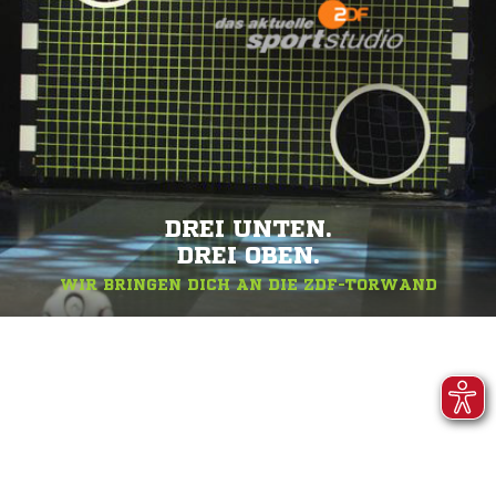
DREI UNTEN.
DREI OBEN.
WIR BRINGEN DICH AN DIE ZDF-TORWAND