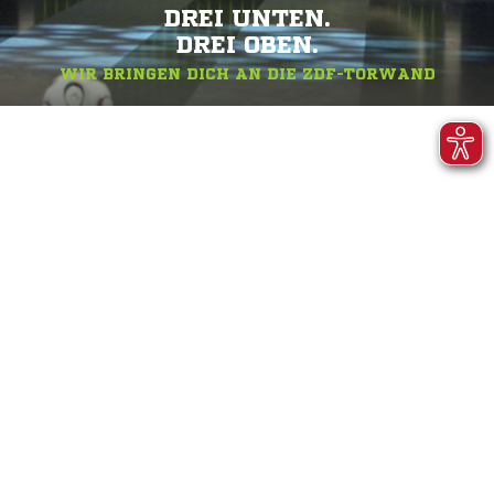
DREI UNTEN.
DREI OBEN.
WIR BRINGEN DICH AN DIE ZDF-TORWAND