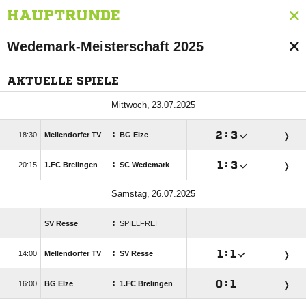
HAUPTRUNDE
Wedemark-Meisterschaft 2025
AKTUELLE SPIELE
 
:

:


Mellendorfer TV
BG Elze
:

:


1.FC Brelingen
SC Wedemark
 
:
SV Resse
SPIELFREI
:

:


Mellendorfer TV
SV Resse
:

:


BG Elze
1.FC Brelingen