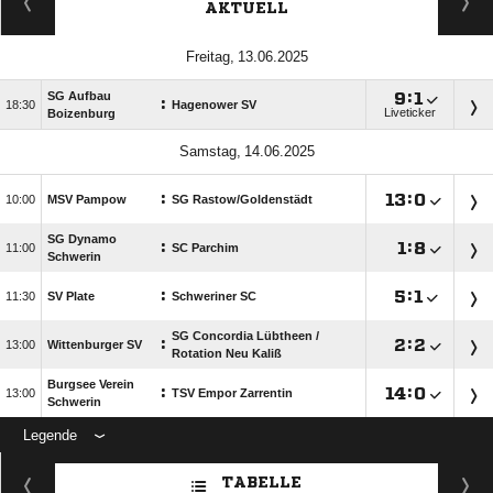
AKTUELL
 
SG Aufbau

:

:

Hagenower SV
Liveticker
Boizenburg
 
:

:


MSV Pampow
SG Rastow/​Goldenstädt
SG Dynamo
:

:


SC Parchim
Schwerin
:

:


SV Plate
Schweriner SC
SG Concordia Lübtheen /​
:

:


Wittenburger SV
Rotation Neu Kaliß
Burgsee Verein
:

:


TSV Empor Zarrentin
Schwerin
Legende
ANZEIGE
TABELLE