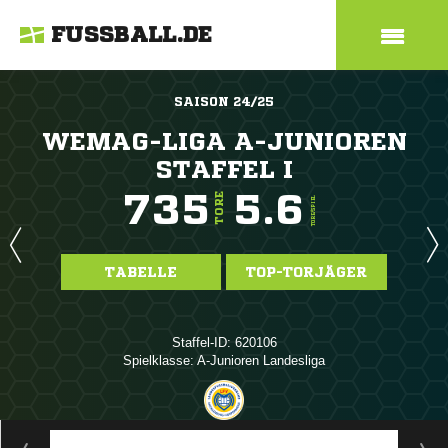
FUSSBALL.DE
SAISON 24/25
WEMAG-LIGA A-JUNIOREN
STAFFEL I
735
5.6
TORE
TORE/SPIEL
TABELLE
TOP-TORJÄGER
Staffel-ID: 620106
Spielklasse: A-Junioren Landesliga
ANZEIGE