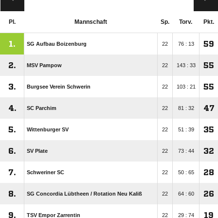
Pl.
Mannschaft
Sp.
Torv.
Pkt.
1.
59
SG Aufbau Boizenburg
22
76 : 13
2.
55
MSV Pampow
22
143 : 33
3.
55
Burgsee Verein Schwerin
22
103 : 21
4.
47
SC Parchim
22
81 : 32
5.
35
Wittenburger SV
22
51 : 39
6.
32
SV Plate
22
73 : 44
7.
28
Schweriner SC
22
50 : 65
8.
26
SG Concordia Lübtheen /​ Rotation Neu Kaliß
22
64 : 60
9.
19
TSV Empor Zarrentin
22
29 : 74