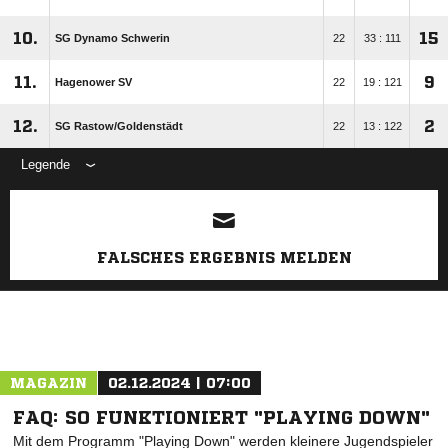
10.
15
SG Dynamo Schwerin
22
33 : 111
11.
9
Hagenower SV
22
19 : 121
12.
2
SG Rastow/​Goldenstädt
22
13 : 122
Legende
ANZEIGE
FALSCHES ERGEBNIS MELDEN
MAGAZIN
02.12.2024 | 07:00
FAQ: SO FUNKTIONIERT "PLAYING DOWN"
Mit dem Programm "Playing Down" werden kleinere Jugendspieler