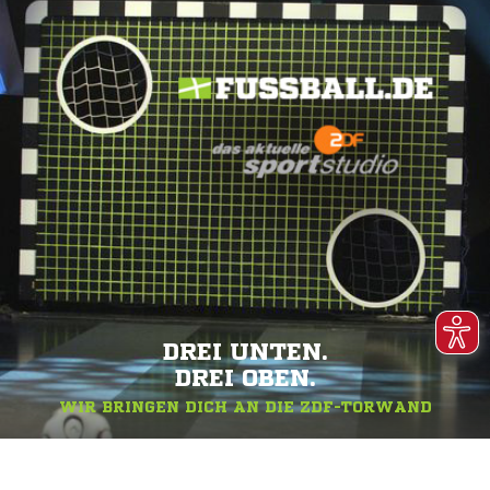
DREI UNTEN.
DREI OBEN.
WIR BRINGEN DICH AN DIE ZDF-TORWAND