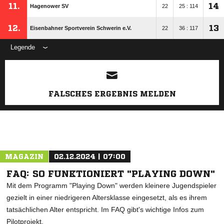
11.
14
Hagenower SV
22
25 : 114
12.
13
Eisenbahner Sportverein Schwerin e.V.
22
36 : 117
Legende
ANZEIGE
FALSCHES ERGEBNIS MELDEN
MAGAZIN
02.12.2024 | 07:00
FAQ: SO FUNKTIONIERT "PLAYING DOWN"
Mit dem Programm "Playing Down" werden kleinere Jugendspieler
gezielt in einer niedrigeren Altersklasse eingesetzt, als es ihrem
tatsächlichen Alter entspricht. Im FAQ gibt's wichtige Infos zum
Pilotprojekt.