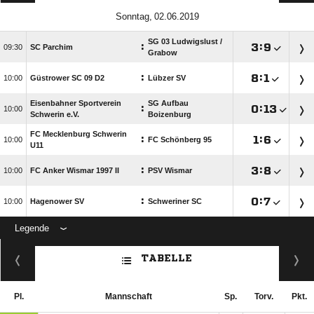
 
SG 03 Ludwigslust /​
:

:


SC Parchim
Grabow
:

:


Güstrower SC 09 D2
Lübzer SV
Eisenbahner Sportverein
SG Aufbau
:

:


Schwerin e.V.
Boizenburg
FC Mecklenburg Schwerin
:

:


FC Schönberg 95
U11
:

:


FC Anker Wismar 1997 II
PSV Wismar
:

:


Hagenower SV
Schweriner SC
Legende
ANZEIGE
TABELLE
Pl.
Mannschaft
Sp.
Torv.
Pkt.