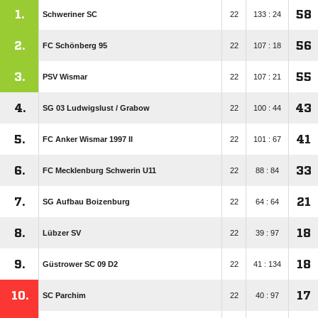
1.
58
Schweriner SC
22
133 : 24
2.
56
FC Schönberg 95
22
107 : 18
3.
55
PSV Wismar
22
107 : 21
4.
43
SG 03 Ludwigslust /​ Grabow
22
100 : 44
5.
41
FC Anker Wismar 1997 II
22
101 : 67
6.
33
FC Mecklenburg Schwerin U11
22
88 : 84
7.
21
SG Aufbau Boizenburg
22
64 : 64
8.
18
Lübzer SV
22
39 : 97
9.
18
Güstrower SC 09 D2
22
41 : 134
10.
17
SC Parchim
22
40 : 97