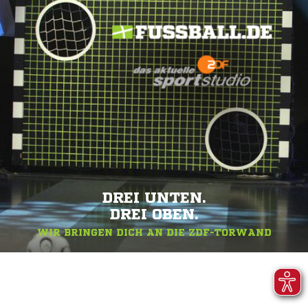
DREI UNTEN.
DREI OBEN.
WIR BRINGEN DICH AN DIE ZDF-TORWAND