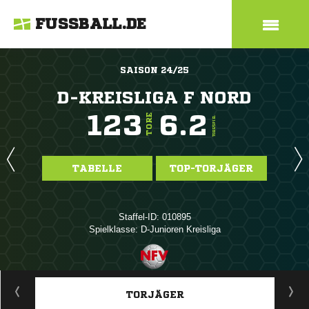
FUSSBALL.DE
SAISON 24/25
D-KREISLIGA F NORD
123
6.2
TORE
TORE/SPIEL
TABELLE
TOP-TORJÄGER
Staffel-ID: 010895
Spielklasse: D-Junioren Kreisliga
ANZEIGE
TORJÄGER