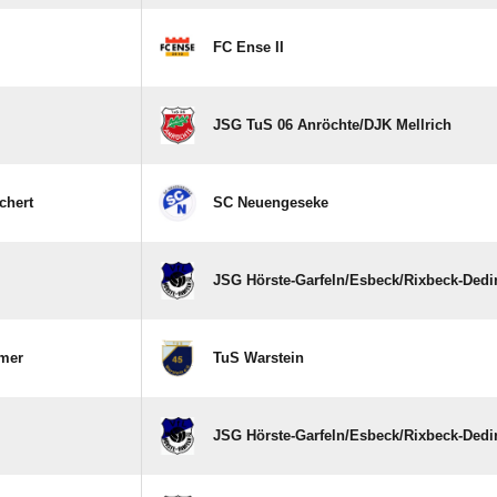
FC Ense II
JSG TuS 06 Anröchte/​DJK Mellrich
chert
SC Neuengeseke
JSG Hörste-Garfeln/​Esbeck/​Rixbeck-Ded
mer
TuS Warstein
JSG Hörste-Garfeln/​Esbeck/​Rixbeck-Ded