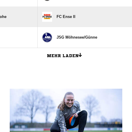
Bohe
FC Ense II
JSG Möhnesee/​Günne
MEHR LADEN
ANZEIGE