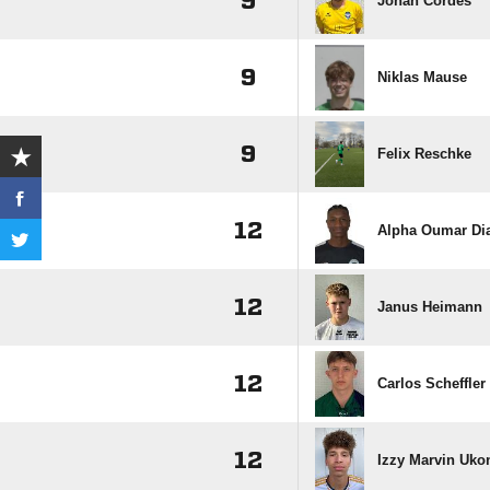
9
Jonah Cordes
9
Niklas Mause
9
Felix Reschke
12
Alpha Oumar Dia
12
Janus Heimann
12
Carlos Scheffler
12
Izzy Marvin Uko