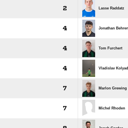
2
Lasse Raddatz
4
Jonathan Behre
4
Tom Furchert
4
Vladislav Kolya
7
Marlon Grewing
7
Michel Rhoden