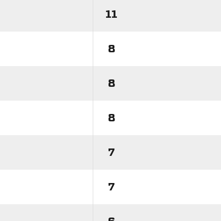
11
8
8
8
7
7