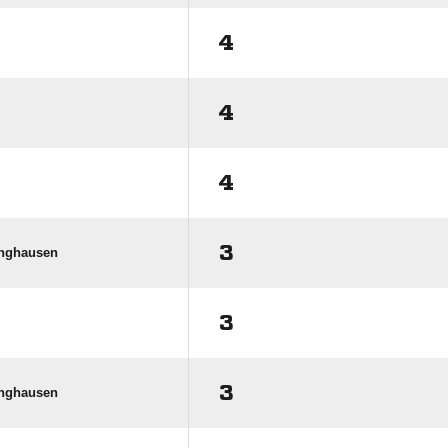
4
4
4
3
inghausen
3
3
inghausen