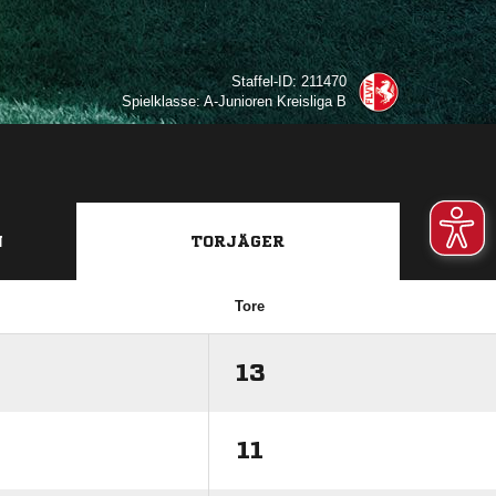
Staffel-ID: 211470
Spielklasse: A-Junioren Kreisliga B
N
TORJÄGER
Tore
13
11