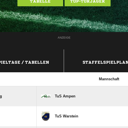
TABELLE
TOP-TORJÄGER
ANZEIGE
PIELTAGE / TABELLEN
STAFFELSPIELPLA
Mannschaft
rg
TuS Ampen
TuS Warstein