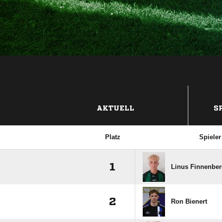
AKTUELL
S
Platz
Spieler
1
Linus Finnenbe
2
Ron Bienert