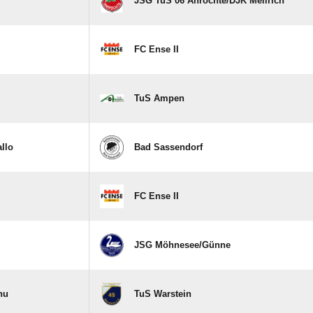
JSG TuS 06 Anröchte/​DJK Mellrich
FC Ense II
TuS Ampen
llo
Bad Sassendorf
FC Ense II
JSG Möhnesee/​Günne
nu
TuS Warstein