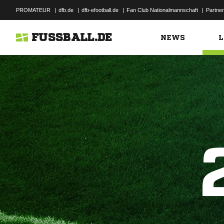
PROMATEUR
|
dfb.de
|
dfb-efootball.de
|
Fan Club Nationalmannschaft
|
Partner
FUSSBALL.DE
NEWS
L