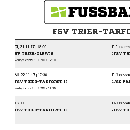
FSV TRIER-TARFO
  |

F-Junioren
:
SV TRIER-OLEWIG
FSV TR
verlegt vom:18.11.2017 12:00
  |

E-Junioren
:
FSV TRIER-TARFORST II
JSG PA
verlegt vom:18.11.2017 11:30

D-Junioren
:
FSV TRIER-TARFORST II
FSV TR