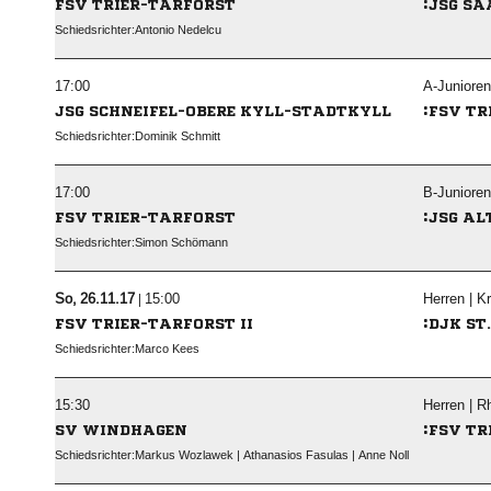
:
FSV TRIER-TARFORST
JSG SA
Schiedsrichter:
 

A-Junioren
:
JSG SCHNEIFEL-OBERE KYLL-STADTKYLL
FSV TR
Schiedsrichter:
 

B-Junioren
:
FSV TRIER-TARFORST
JSG AL
Schiedsrichter:
 
  |

Herren | Kr
:
FSV TRIER-TARFORST II
DJK ST
Schiedsrichter:
 

Herren | R
:
SV WINDHAGEN
FSV TR
Schiedsrichter:
       