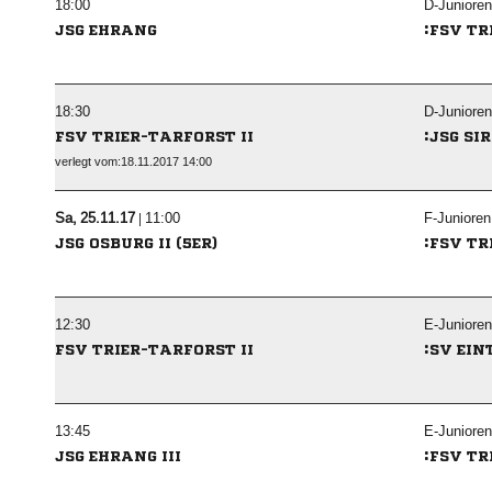

D-Junioren
:
JSG EHRANG
FSV TR

D-Junioren
:
FSV TRIER-TARFORST II
JSG SI
verlegt vom:18.11.2017 14:00
  |

F-Junioren
:
JSG OSBURG II (5ER)
FSV TR

E-Junioren
:
FSV TRIER-TARFORST II
SV EIN

E-Junioren
:
JSG EHRANG III
FSV TR