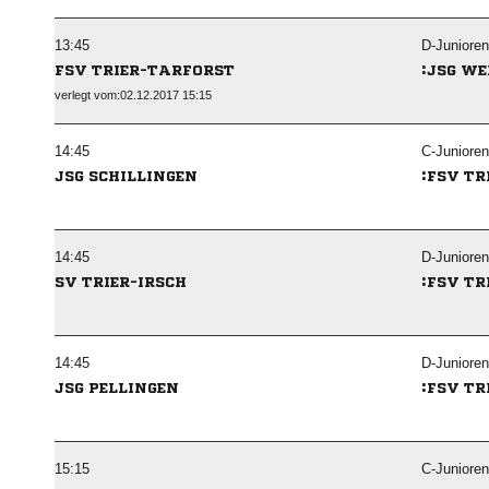

D-Junioren
:
FSV TRIER-TARFORST
JSG WE
verlegt vom:02.12.2017 15:15

C-Junioren
:
JSG SCHILLINGEN
FSV TR

D-Junioren
:
SV TRIER-IRSCH
FSV TR

D-Junioren
:
JSG PELLINGEN
FSV TR

C-Junioren