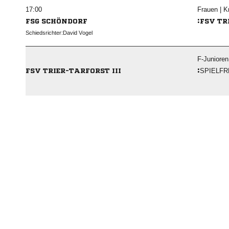

Frauen | K
:
FSG SCHÖNDORF
FSV TR
Schiedsrichter:
 
F-Junioren
:
SPIELFR
FSV TRIER-TARFORST III