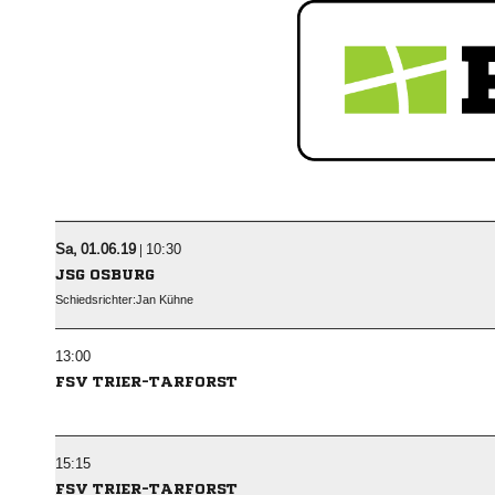
  |

JSG OSBURG
Schiedsrichter:
 

FSV TRIER-TARFORST

FSV TRIER-TARFORST