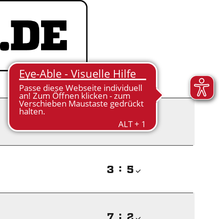

:


:


:
