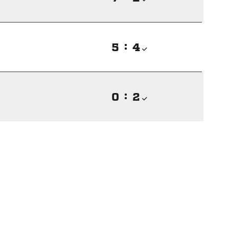

:


:
