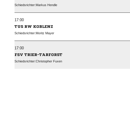
Schiedsrichter:
 

TUS RW KOBLENZ
Schiedsrichter:
 

FSV TRIER-TARFORST
Schiedsrichter:
 