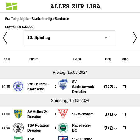
ALLES ZUR LIGA
Staffelspielplan Stadtoberliga Senioren
Staffel ID: 633220
10. Spieltag
Zeit
Heim
Gast
Erg.
Info
 
SV
VfB Hellerau-
:

:


Sachsenwerk
Klotzsche
Dresden
 
SV Helios 24
:

:


SG Weixdorf
Dresden
TSV Rotation
Radebeuler
:

:


Dresden
BC
TSV
SSV Turbine