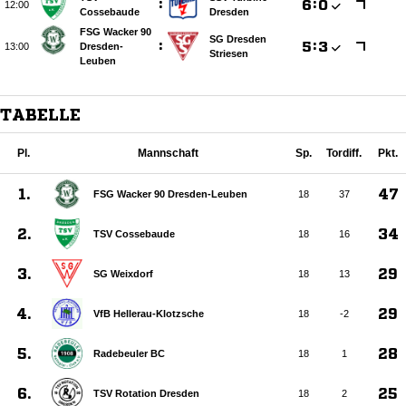
:

:


Cossebaude
Dresden
FSG Wacker 90
SG Dresden
:

:


Dresden-
Striesen
Leuben
TABELLE
Pl.
Mannschaft
Sp.
Tordiff.
Pkt.
1.
47
FSG Wacker 90 Dresden-Leuben
18
37
2.
34
TSV Cossebaude
18
16
3.
29
SG Weixdorf
18
13
4.
29
VfB Hellerau-Klotzsche
18
-2
5.
28
Radebeuler BC
18
1
6.
25
TSV Rotation Dresden
18
2