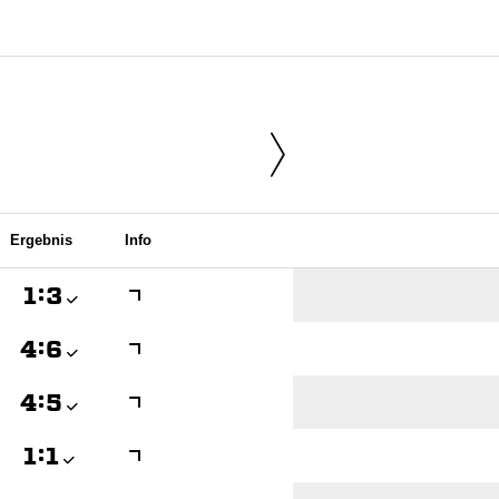
Ergebnis
Info

:


:


:


:
