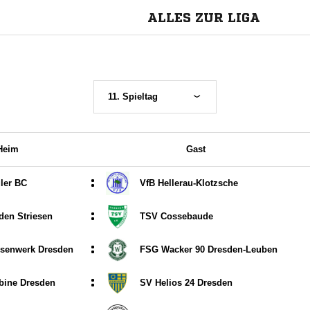
ALLES ZUR LIGA
11. Spieltag
Heim
Gast
:
ler BC
VfB Hellerau-Klotzsche
:
den Striesen
TSV Cossebaude
:
senwerk Dresden
FSG Wacker 90 Dresden-Leuben
:
bine Dresden
SV Helios 24 Dresden