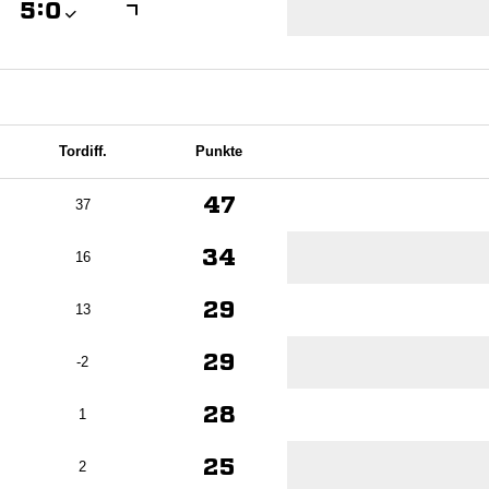

:

Tordiff.
Punkte
47
37
34
16
29
13
29
-2
28
1
25
2