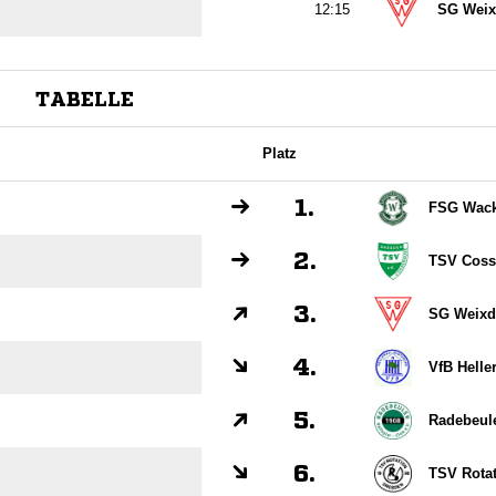

SG Weix
TABELLE
Platz
1.
FSG Wack
2.
TSV Coss
3.
SG Weixd
4.
VfB Helle
5.
Radebeul
6.
TSV Rota