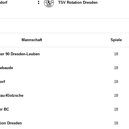
:
dorf
TSV Rotation Dresden
Mannschaft
Spiele
er 90 Dresden-Leuben
18
ebaude
18
orf
18
rau-Klotzsche
18
er BC
18
tion Dresden
18