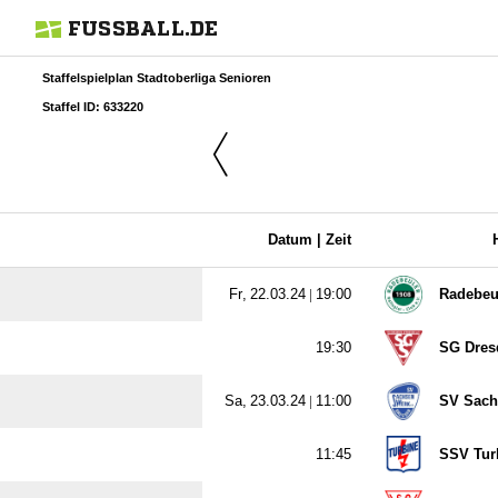
FUSSBALL.DE
Staffelspielplan Stadtoberliga Senioren
Staffel ID: 633220
Datum |
Zeit
  |

Radebeu

SG Dres
  |

SV Sach

SSV Tur