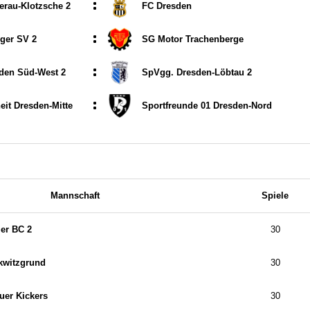
:
erau-Klotzsche 2
FC Dresden
:
ger SV 2
SG Motor Trachenberge
:
den Süd-West 2
SpVgg. Dresden-Löbtau 2
:
eit Dresden-Mitte
Sportfreunde 01 Dresden-Nord
Mannschaft
Spiele
er BC 2
30
kwitzgrund
30
uer Kickers
30