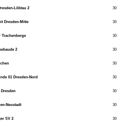
resden-Löbtau 2
30
it Dresden-Mitte
30
 Trachenberge
30
sebaude 2
30
schen
30
unde 01 Dresden-Nord
30
 Dresden
30
en-Neustadt
30
er SV 2
30