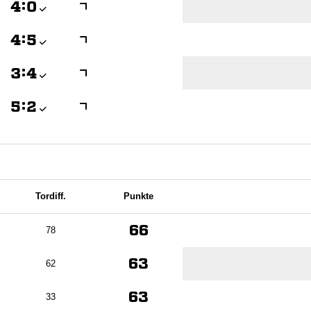

:


:


:


:

Tordiff.
Punkte
66
78
63
62
63
33