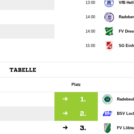

VfB Hell

Radeber

FV Dres

SG Einh
TABELLE
Platz
1.
Radebeul
2.
BSV Loc
3.
FV Löbta