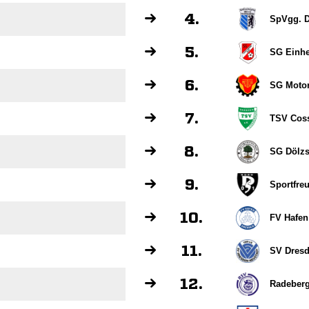
4.
SpVgg. D
5.
SG Einhe
6.
SG Motor
7.
TSV Cos
8.
SG Dölz
9.
Sportfre
10.
FV Hafen
11.
SV Dresd
12.
Radeberg