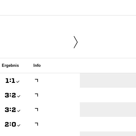
Ergebnis
Info

:


:


:


:
