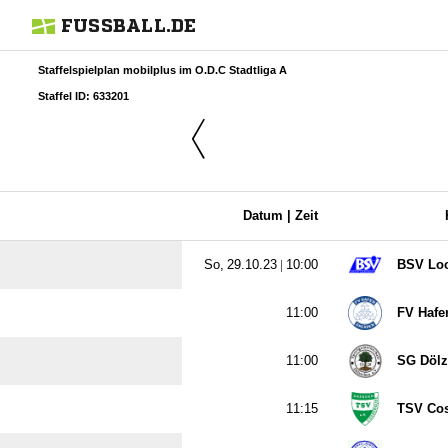
FUSSBALL.DE
Staffelspielplan mobilplus im O.D.C Stadtliga A
Staffel ID: 633201
Datum |
Zeit
  |

BSV Loc

FV Hafe

SG Döl

TSV Co