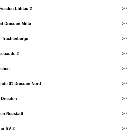
resden-Löbtau 2
30
it Dresden-Mitte
30
 Trachenberge
30
sebaude 2
30
schen
30
unde 01 Dresden-Nord
30
 Dresden
30
en-Neustadt
30
er SV 2
30