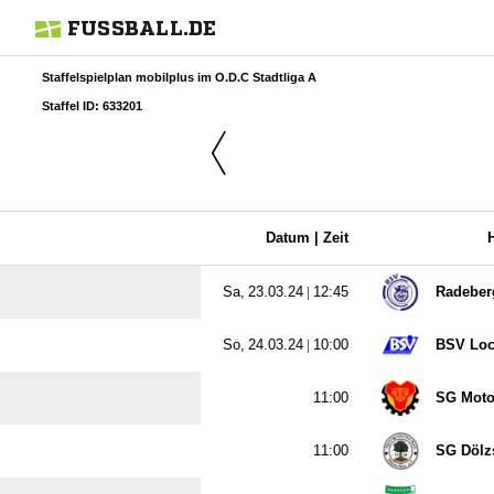
FUSSBALL.DE
Staffelspielplan mobilplus im O.D.C Stadtliga A
Staffel ID: 633201
Datum |
Zeit
  |

Radeber
  |

BSV Loc

SG Moto

SG Dölz