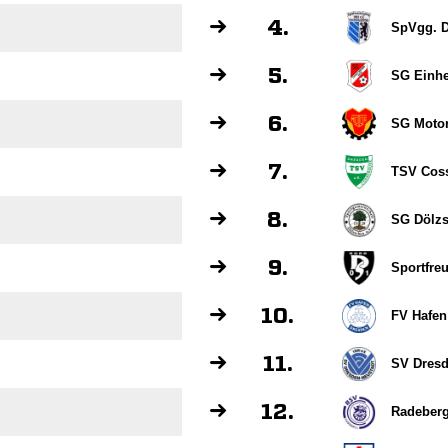
4.
SpVgg. D
5.
SG Einhe
6.
SG Motor
7.
TSV Cos
8.
SG Dölz
9.
Sportfre
10.
FV Hafen
11.
SV Dresd
12.
Radeberg