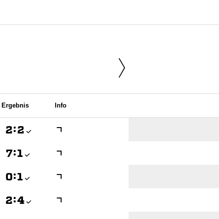
Ergebnis
Info

:


:


:


:
