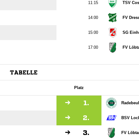

TSV Cos

FV Dres

SG Einhe

FV Löbt
TABELLE
Platz
1.
Radebeul
2.
BSV Loc
3.
FV Löbta