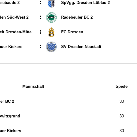
:
sebaude 2
SpVgg. Dresden-Löbtau 2
:
den Süd-West 2
Radebeuler BC 2
:
it Dresden-Mitte
FC Dresden
:
auer Kickers
SV Dresden-Neustadt
Mannschaft
Spiele
er BC 2
30
kwitzgrund
30
uer Kickers
30