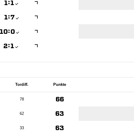

:


:


:


:

Tordiff.
Punkte
66
78
63
62
63
33