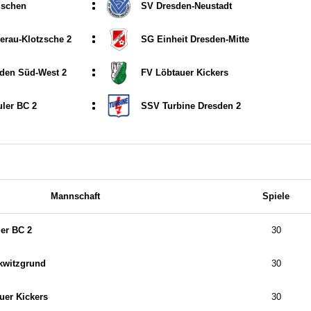
:
zschen
SV Dresden-Neustadt
:
lerau-Klotzsche 2
SG Einheit Dresden-Mitte
:
den Süd-West 2
FV Löbtauer Kickers
:
ler BC 2
SSV Turbine Dresden 2
Mannschaft
Spiele
er BC 2
30
kwitzgrund
30
uer Kickers
30