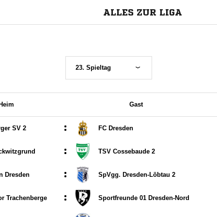
ALLES ZUR LIGA
23. Spieltag
Heim
Gast
:
ger SV 2
FC Dresden
:
ckwitzgrund
TSV Cossebaude 2
:
n Dresden
SpVgg. Dresden-Löbtau 2
:
r Trachenberge
Sportfreunde 01 Dresden-Nord