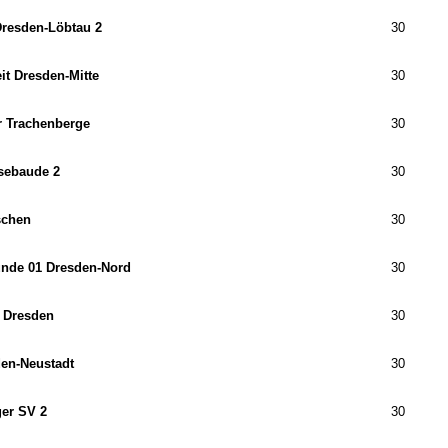
resden-Löbtau 2
30
it Dresden-Mitte
30
 Trachenberge
30
sebaude 2
30
schen
30
unde 01 Dresden-Nord
30
 Dresden
30
en-Neustadt
30
er SV 2
30