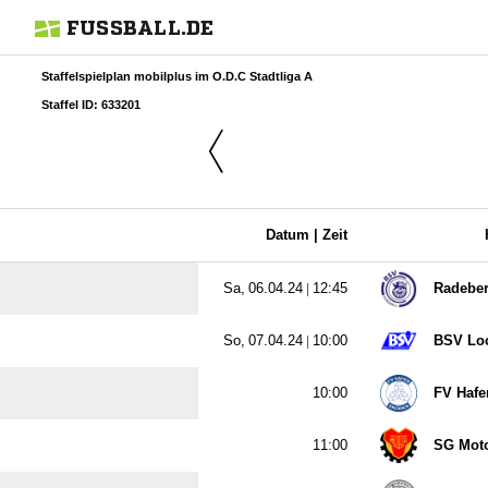
FUSSBALL.DE
Staffelspielplan mobilplus im O.D.C Stadtliga A
Staffel ID: 633201
Datum |
Zeit
  |

Radeber
  |

BSV Lo

FV Hafe

SG Moto