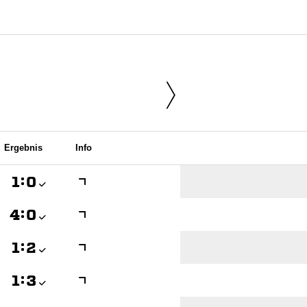
Ergebnis
Info

:


:


:


:
