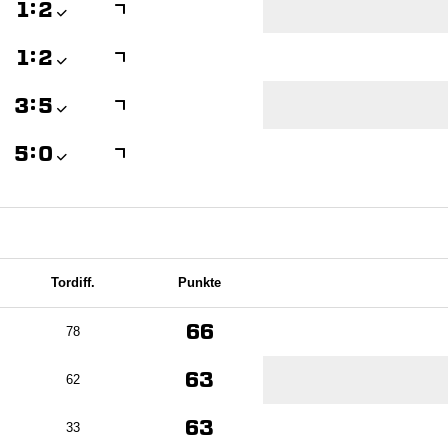

:


:


:


:

Tordiff.
Punkte
66
78
63
62
63
33