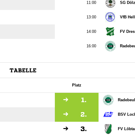

SG Döl

VfB Hel

FV Dres

Radebeu
TABELLE
Platz
1.
Radebeul
2.
BSV Loc
3.
FV Löbta