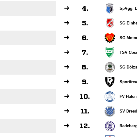
4.
SpVgg. D
5.
SG Einhe
6.
SG Motor
7.
TSV Cos
8.
SG Dölz
9.
Sportfre
10.
FV Hafen
11.
SV Dresd
12.
Radeberg