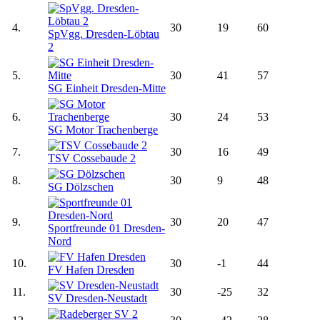
4.
30
19
60
SpVgg. Dresden-Löbtau
2
5.
30
41
57
SG Einheit Dresden-Mitte
6.
30
24
53
SG Motor Trachenberge
7.
30
16
49
TSV Cossebaude 2
8.
30
9
48
SG Dölzschen
9.
30
20
47
Sportfreunde 01 Dresden-
Nord
10.
30
-1
44
FV Hafen Dresden
11.
30
-25
32
SV Dresden-Neustadt