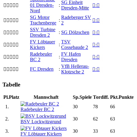
SG Einheit
01 Dresden-
:


:

Dresden-Mitte
Nord
SG Motor
Radeberger SV
:


:

Trachenberge
2
SSV Turbine
:
SG Dölzschen


:

Dresden 2
FV Löbtauer
TSV
:


:

Kickers
Cossebaude 2
Radebeuler
FV Hafen
:


:

BC 2
Dresden
VfB Hellerau-
FC Dresden
:


:

Klotzsche 2
Tabelle
Pl.
Platz
Mannschaft
Sp.
Spiele
Tordiff.
Pkt.
Punkte
1.
30
78
66
Radebeuler BC 2
2.
30
62
63
BSV Lockwitzgrund
3.
30
33
63
FV Löbtauer Kickers