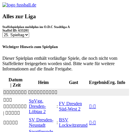
fussball.de
Alles zur Liga
Staffelspielplan mobilplus im O.D.C Stadtliga A
Staffel ID: 633201
Wichtiger Hinweis zum Spielplan
Dieser Spielplan enthält vorläufige Spiele, die noch nicht vom
Staffelleiter freigegeben worden sind. Bitte warte für weitere
Informationen auf die finale Freigabe.
Datum
Heim
Gast
Ergebnis
Erg.
Info
|
Zeit
 

SpVgg.
FV Dresden
Dresden-
:


:

Süd-West 2
Löbtau 2
|

SV Dresden-
BSV
:


:

Neustadt
Lockwitzgrund
Sportfreunde