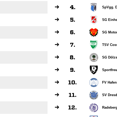
4.
SpVgg. D
5.
SG Einhe
6.
SG Motor
7.
TSV Cos
8.
SG Dölz
9.
Sportfre
10.
FV Hafen
11.
SV Dresd
12.
Radeberg