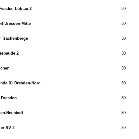
resden-Löbtau 2
30
it Dresden-Mitte
30
 Trachenberge
30
sebaude 2
30
schen
30
unde 01 Dresden-Nord
30
 Dresden
30
en-Neustadt
30
er SV 2
30