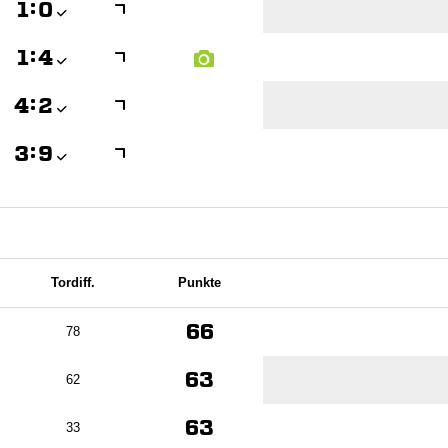

:


:


:


:

Tordiff.
Punkte
66
78
63
62
63
33