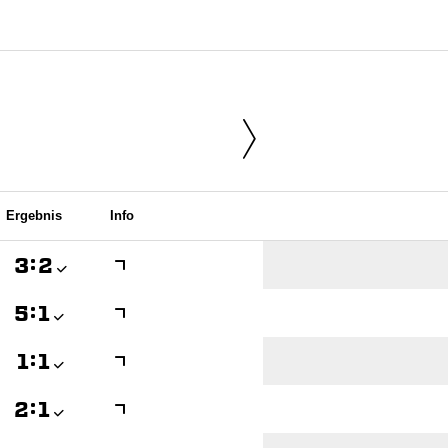
Ergebnis
Info

:


:


:


:
