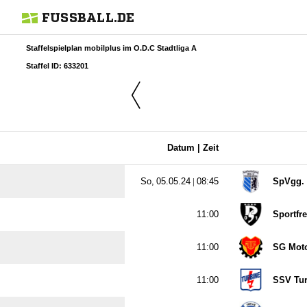
FUSSBALL.DE
Staffelspielplan mobilplus im O.D.C Stadtliga A
Staffel ID: 633201
Datum |
Zeit
  |

SpVgg. 

Sportfr

SG Moto

SSV Tur