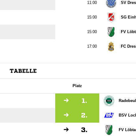

SV Dres

SG Einh

FV Löbt

FC Dre
TABELLE
Platz
1.
Radebeul
2.
BSV Loc
3.
FV Löbta