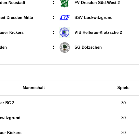
:
den-Neustadt
FV Dresden Süd-West 2
:
eit Dresden-Mitte
BSV Lockwitzgrund
:
auer Kickers
VfB Hellerau-Klotzsche 2
:
sden
SG Dölzschen
Mannschaft
Spiele
er BC 2
30
kwitzgrund
30
uer Kickers
30