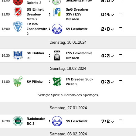
:

:


Serkowitzer FSV
Dobritz 2
SG Einheit
SpG Dresdner
:

:


Dresden-
SSV /​ ESV
Mitte 2
Dresden
FV B/​W
:

:


Zschachwitz
SV Loschwitz
2
 
SG Bühlau
FSV Lokomotive
:

:


09
Dresden
 
FV Dresden Süd-
:

:


SV Pillnitz
West 3
Verlegte Spiele außerhalb des Spieltages
 
Radebeuler
:

:


SV Loschwitz
BC 3
 