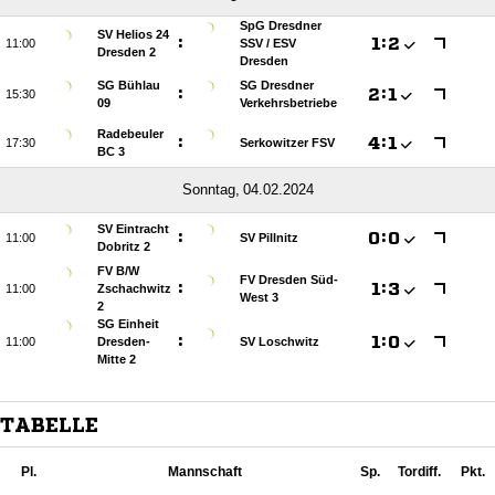
SpG Dresdner
SV Helios 24
:

:


SSV /​ ESV
Dresden 2
Dresden
SG Bühlau
SG Dresdner
:

:


09
Verkehrsbetriebe
Radebeuler
:

:


Serkowitzer FSV
BC 3
 
SV Eintracht
:

:


SV Pillnitz
Dobritz 2
FV B/​W
FV Dresden Süd-
:

:


Zschachwitz
West 3
2
SG Einheit
:

:


Dresden-
SV Loschwitz
Mitte 2
TABELLE
Pl.
Mannschaft
Sp.
Tordiff.
Pkt.