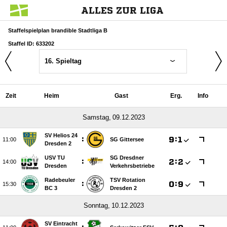
ALLES ZUR LIGA
Staffelspielplan brandible Stadtliga B
Staffel ID: 633202
16. Spieltag
Zeit
Heim
Gast
Erg.
Info
 
SV Helios 24
:

:


SG Gittersee
Dresden 2
USV TU
SG Dresdner
:

:


Dresden
Verkehrsbetriebe
Radebeuler
TSV Rotation
:

:


BC 3
Dresden 2
 
SV Eintracht