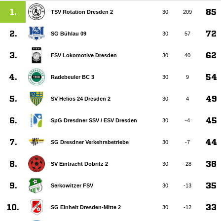
1.
85
TSV Rotation Dresden 2
30
209
2.
72
SG Bühlau 09
30
57
3.
62
FSV Lokomotive Dresden
30
40
4.
54
Radebeuler BC 3
30
9
5.
49
SV Helios 24 Dresden 2
30
4
6.
45
SpG Dresdner SSV /​ ESV Dresden
30
-4
7.
44
SG Dresdner Verkehrsbetriebe
30
-7
8.
38
SV Eintracht Dobritz 2
30
-28
9.
35
Serkowitzer FSV
30
-13
10.
33
SG Einheit Dresden-Mitte 2
30
-12