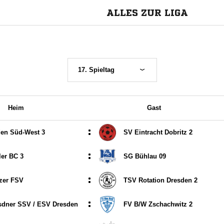
ALLES ZUR LIGA
17. Spieltag
Heim
Gast
:
en Süd-West 3
SV Eintracht Dobritz 2
:
er BC 3
SG Bühlau 09
:
zer FSV
TSV Rotation Dresden 2
:
dner SSV /​ ESV Dresden
FV B/​W Zschachwitz 2