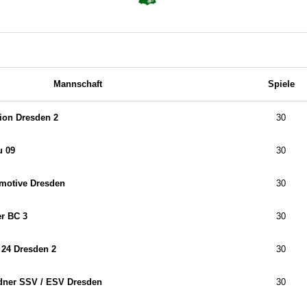
Mannschaft
Spiele
ion Dresden 2
30
u 09
30
motive Dresden
30
r BC 3
30
 24 Dresden 2
30
ner SSV /​ ESV Dresden
30