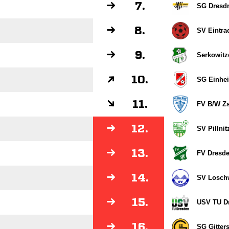
7.
SG Dresdn
8.
SV Eintrac
9.
Serkowitz
10.
SG Einhei
11.
FV B/​W Z
12.
SV Pillnit
13.
FV Dresde
14.
SV Losch
15.
USV TU D
16.
SG Gitter