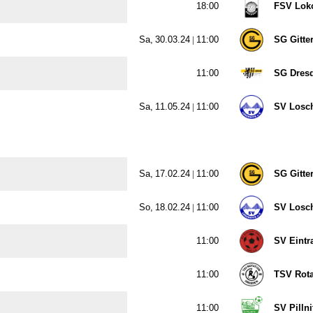

FSV Lok
  |

SG Gitte

SG Dresd
  |

SV Losc
  |

SG Gitte
  |

SV Losc

SV Eintr

TSV Rota

SV Pillni