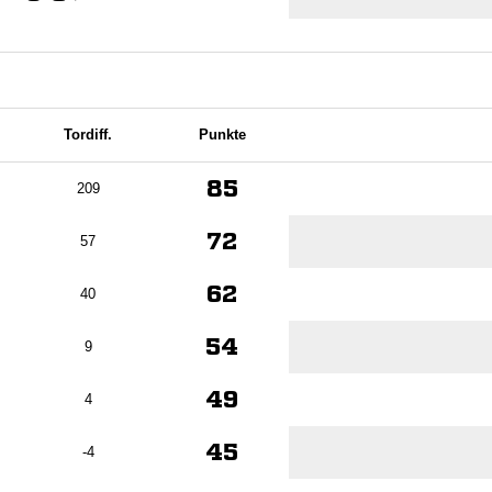
Tordiff.
Punkte
85
209
72
57
62
40
54
9
49
4
45
-4