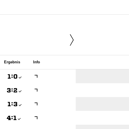
Ergebnis
Info

:


:


:


:
