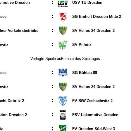
:
omotive Dresden
USV TU Dresden
:
rsee
SG Einheit Dresden-Mitte 2
:
ner Verkehrsbetriebe
SV Helios 24 Dresden 2
:
hwitz
SV Pillnitz
Verlegte Spiele außerhalb des Spieltages
:
rsee
SG Bühlau 09
:
hwitz
SV Helios 24 Dresden 2
:
acht Dobritz 2
FV B/​W Zschachwitz 2
:
tion Dresden 2
FSV Lokomotive Dresden
:
tz
FV Dresden Süd-West 3