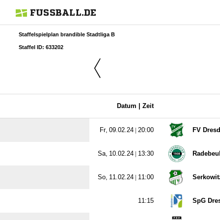
FUSSBALL.DE
Staffelspielplan brandible Stadtliga B
Staffel ID: 633202
Datum |
Zeit
  |

FV Dresd
  |

Radebeul
  |

Serkowit

SpG Dres