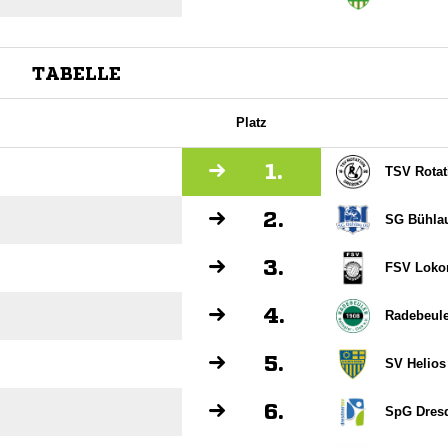
TABELLE
Platz
1.
TSV Rotat
2.
SG Bühla
3.
FSV Loko
4.
Radebeule
5.
SV Helios
6.
SpG Dresd