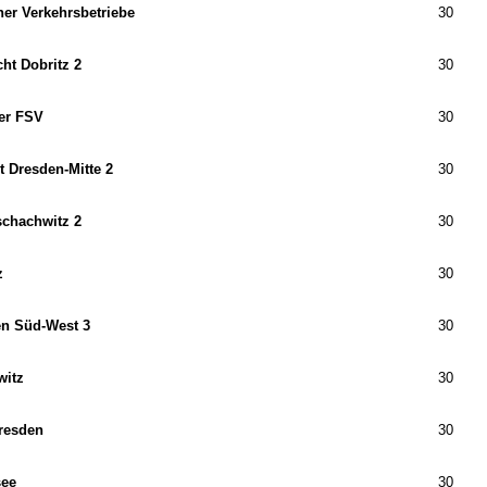
er Verkehrsbetriebe
30
ht Dobritz 2
30
er FSV
30
t Dresden-Mitte 2
30
schachwitz 2
30
z
30
n Süd-West 3
30
witz
30
resden
30
see
30