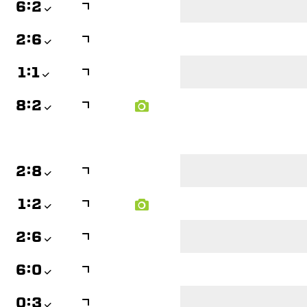

:


:


:


:


:


:


:


:


:
