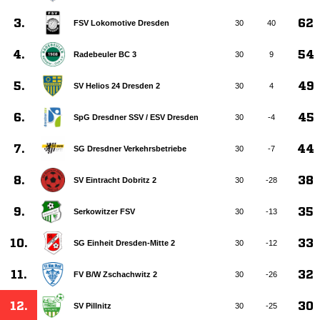
3.
62
FSV Lokomotive Dresden
30
40
4.
54
Radebeuler BC 3
30
9
5.
49
SV Helios 24 Dresden 2
30
4
6.
45
SpG Dresdner SSV /​ ESV Dresden
30
-4
7.
44
SG Dresdner Verkehrsbetriebe
30
-7
8.
38
SV Eintracht Dobritz 2
30
-28
9.
35
Serkowitzer FSV
30
-13
10.
33
SG Einheit Dresden-Mitte 2
30
-12
11.
32
FV B/​W Zschachwitz 2
30
-26
12.
30
SV Pillnitz
30
-25