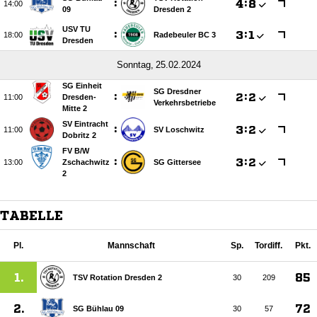
:

:


09
Dresden 2
USV TU
:

:


Radebeuler BC 3
Dresden
 
SG Einheit
SG Dresdner
:

:


Dresden-
Verkehrsbetriebe
Mitte 2
SV Eintracht
:

:


SV Loschwitz
Dobritz 2
FV B/​W
:

:


Zschachwitz
SG Gittersee
2
TABELLE
Pl.
Mannschaft
Sp.
Tordiff.
Pkt.
1.
85
TSV Rotation Dresden 2
30
209
2.
72
SG Bühlau 09
30
57