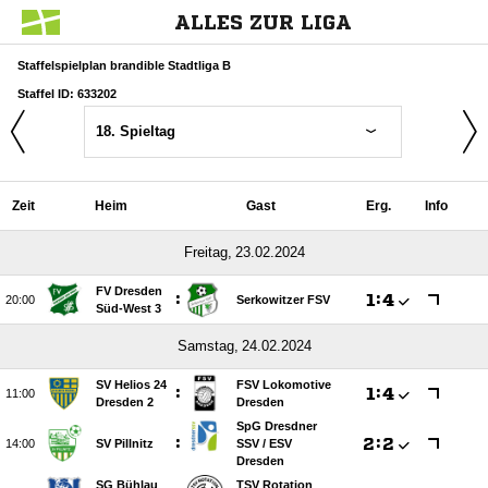
ALLES ZUR LIGA
Staffelspielplan brandible Stadtliga B
Staffel ID: 633202
18. Spieltag
Zeit
Heim
Gast
Erg.
Info
 
FV Dresden
:

:


Serkowitzer FSV
Süd-West 3
 
SV Helios 24
FSV Lokomotive
:

:


Dresden 2
Dresden
SpG Dresdner
:

:


SV Pillnitz
SSV /​ ESV
Dresden
SG Bühlau
TSV Rotation