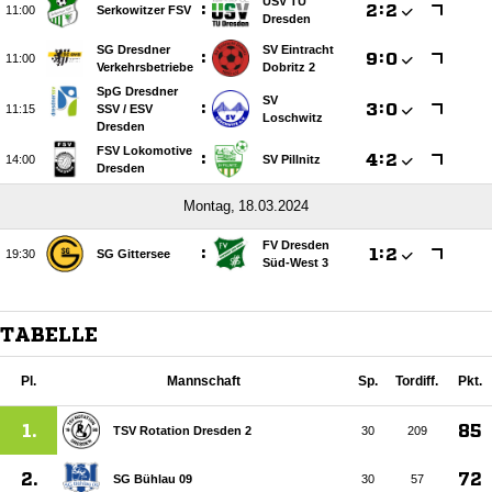
USV TU
:

:


Serkowitzer FSV
Dresden
SG Dresdner
SV Eintracht
:

:


Verkehrsbetriebe
Dobritz 2
SpG Dresdner
SV
:

:


SSV /​ ESV
Loschwitz
Dresden
FSV Lokomotive
:

:


SV Pillnitz
Dresden
 
FV Dresden
:

:


SG Gittersee
Süd-West 3
TABELLE
Pl.
Mannschaft
Sp.
Tordiff.
Pkt.
1.
85
TSV Rotation Dresden 2
30
209
2.
72
SG Bühlau 09
30
57