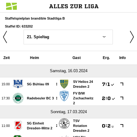
ALLES ZUR LIGA
Staffelspielplan brandible Stadtliga B
Staffel ID: 633202
21. Spieltag
Zeit
Heim
Gast
Erg.
Info
 
SV Helios 24
:

:


SG Bühlau 09
Dresden 2
FV B/​W
:

:


Radebeuler BC 3
Zschachwitz
2
 
TSV
SG Einheit
:

:


Rotation
u
Dresden-Mitte 2
Dresden 2