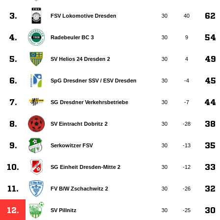
3.
62
FSV Lokomotive Dresden
30
40
4.
54
Radebeuler BC 3
30
9
5.
49
SV Helios 24 Dresden 2
30
4
6.
45
SpG Dresdner SSV /​ ESV Dresden
30
-4
7.
44
SG Dresdner Verkehrsbetriebe
30
-7
8.
38
SV Eintracht Dobritz 2
30
-28
9.
35
Serkowitzer FSV
30
-13
10.
33
SG Einheit Dresden-Mitte 2
30
-12
11.
32
FV B/​W Zschachwitz 2
30
-26
12.
30
SV Pillnitz
30
-25