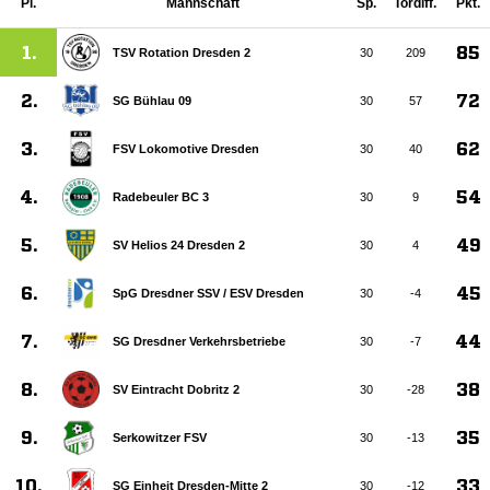
Pl.
Mannschaft
Sp.
Tordiff.
Pkt.
1.
85
TSV Rotation Dresden 2
30
209
2.
72
SG Bühlau 09
30
57
3.
62
FSV Lokomotive Dresden
30
40
4.
54
Radebeuler BC 3
30
9
5.
49
SV Helios 24 Dresden 2
30
4
6.
45
SpG Dresdner SSV /​ ESV Dresden
30
-4
7.
44
SG Dresdner Verkehrsbetriebe
30
-7
8.
38
SV Eintracht Dobritz 2
30
-28
9.
35
Serkowitzer FSV
30
-13
10.
33
SG Einheit Dresden-Mitte 2
30
-12