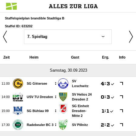
ALLES ZUR LIGA
Staffelspielplan brandible Stadtliga B
Staffel ID: 633202
7. Spieltag
Zeit
Heim
Gast
Erg.
Info
 
SV
:

:


SG Gittersee
Loschwitz
SV Helios 24
:

:


USV TU Dresden
Dresden 2
SG Einheit
:

:


SG Bühlau 09
Dresden-
Mitte 2
:

:


Radebeuler BC 3
SV Pillnitz