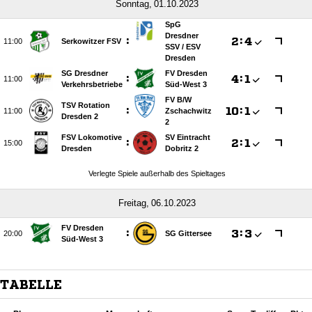
 
SpG
Dresdner
:

:


Serkowitzer FSV
SSV /​ ESV
Dresden
SG Dresdner
FV Dresden
:

:


Verkehrsbetriebe
Süd-West 3
FV B/​W
TSV Rotation
:

:


Zschachwitz
Dresden 2
2
FSV Lokomotive
SV Eintracht
:

:


Dresden
Dobritz 2
Verlegte Spiele außerhalb des Spieltages
 
FV Dresden
:

:


SG Gittersee
Süd-West 3
TABELLE