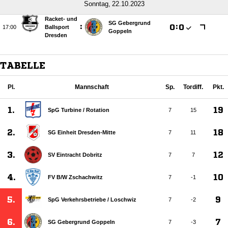
 
Racket- und
SG Gebergrund
:

:


Ballsport
Goppeln
Dresden
TABELLE
Pl.
Mannschaft
Sp.
Tordiff.
Pkt.
1.
19
SpG Turbine /​ Rotation
7
15
2.
18
SG Einheit Dresden-Mitte
7
11
3.
12
SV Eintracht Dobritz
7
7
4.
10
FV B/​W Zschachwitz
7
-1
5.
9
SpG Verkehrsbetriebe /​ Loschwiz
7
-2
6.
7
SG Gebergrund Goppeln
7
-3