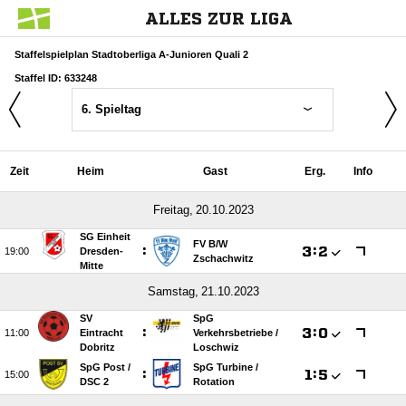
ALLES ZUR LIGA
Staffelspielplan Stadtoberliga A-Junioren Quali 2
Staffel ID: 633248
6. Spieltag
Zeit
Heim
Gast
Erg.
Info
 
SG Einheit
FV B/​W
:

:


Dresden-
Zschachwitz
Mitte
 
SV
SpG
:

:


Eintracht
Verkehrsbetriebe /​
Dobritz
Loschwiz
SpG Post /​
SpG Turbine /​
:

:


DSC 2
Rotation