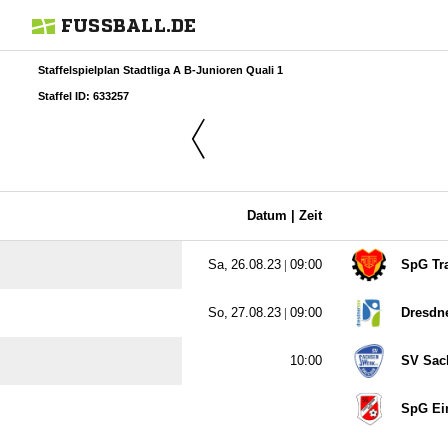
FUSSBALL.DE
Staffelspielplan Stadtliga A B-Junioren Quali 1
Staffel ID: 633257
Datum |
Zeit
  |

SpG Tra
  |

Dresdn

SV Sac
SpG Ein