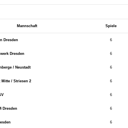
Mannschaft
Spiele
on Dresden
6
werk Dresden
6
berge /​ Neustadt
6
Mitte /​ Striesen 2
6
SV
6
4 Dresden
6
resden
6