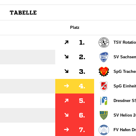
TABELLE
Platz
1.
TSV Rotati
2.
SV Sachsen
3.
SpG Trachen
4.
SpG Einheit 
5.
Dresdner S
6.
SV Helios 2
7.
FV Hafen D