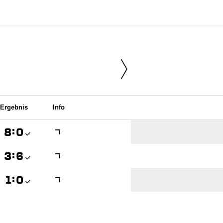
Ergebnis
Info

:


:


:
