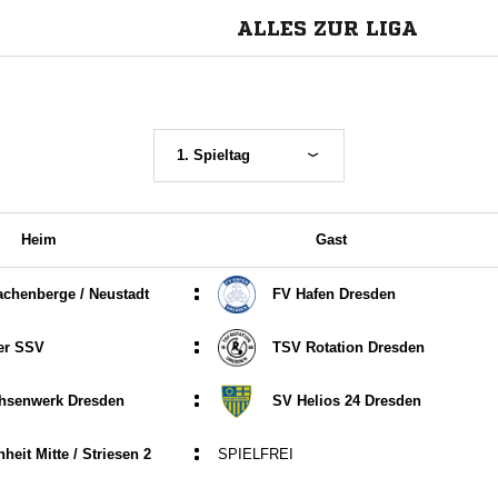
ALLES ZUR LIGA
1. Spieltag
Heim
Gast
:
chenberge /​ Neustadt
FV Hafen Dresden
:
er SSV
TSV Rotation Dresden
:
hsenwerk Dresden
SV Helios 24 Dresden
:
heit Mitte /​ Striesen 2
SPIELFREI