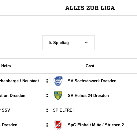
ALLES ZUR LIGA
5. Spieltag
Heim
Gast
:
henberge /​ Neustadt
SV Sachsenwerk Dresden
:
ation Dresden
SV Helios 24 Dresden
:
r SSV
SPIELFREI
:
n Dresden
SpG Einheit Mitte /​ Striesen 2