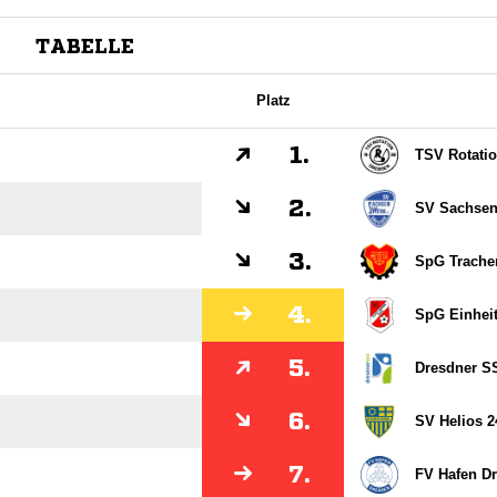
TABELLE
Platz
1.
TSV Rotati
2.
SV Sachsen
3.
SpG Trachen
4.
SpG Einheit 
5.
Dresdner S
6.
SV Helios 2
7.
FV Hafen D