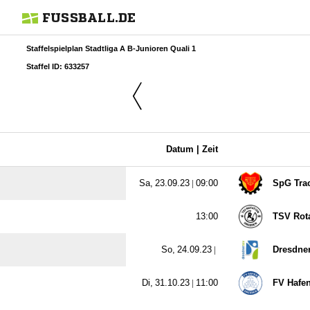
FUSSBALL.DE
Staffelspielplan Stadtliga A B-Junioren Quali 1
Staffel ID: 633257
Datum |
Zeit
  |

SpG Trac

TSV Rot
  |
Dresdne
  |

FV Hafe