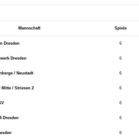
Mannschaft
Spiele
on Dresden
6
werk Dresden
6
berge /​ Neustadt
6
Mitte /​ Striesen 2
6
SV
6
4 Dresden
6
resden
6