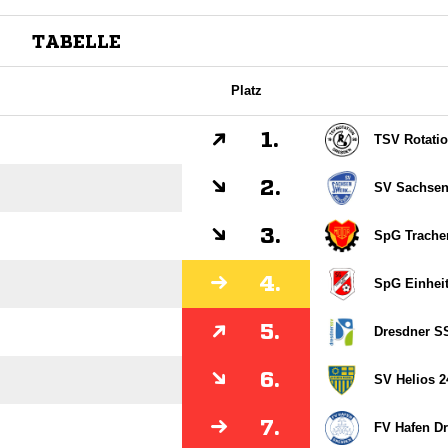
TABELLE
Platz
1.
TSV Rotati
2.
SV Sachsen
3.
SpG Trachen
4.
SpG Einheit 
5.
Dresdner S
6.
SV Helios 2
7.
FV Hafen D