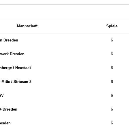
Mannschaft
Spiele
on Dresden
6
werk Dresden
6
berge /​ Neustadt
6
Mitte /​ Striesen 2
6
SV
6
4 Dresden
6
resden
6