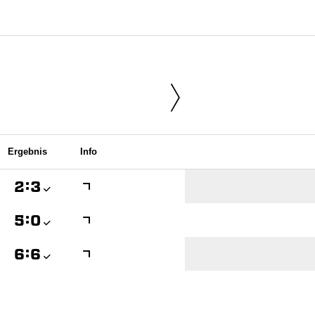
Ergebnis
Info

:


:


:
