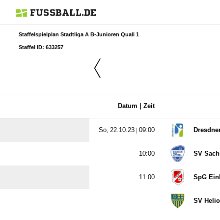
FUSSBALL.DE
Staffelspielplan Stadtliga A B-Junioren Quali 1
Staffel ID: 633257
Datum |
Zeit
  |

Dresdne

SV Sach

SpG Einhe
SV Helio