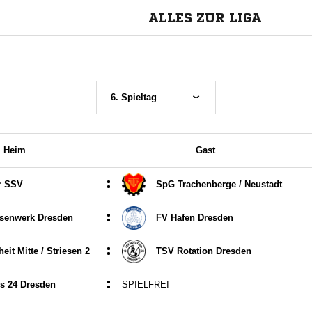
ALLES ZUR LIGA
6. Spieltag
Heim
Gast
:
r SSV
SpG Trachenberge /​ Neustadt
:
senwerk Dresden
FV Hafen Dresden
:
it Mitte /​ Striesen 2
TSV Rotation Dresden
:
s 24 Dresden
SPIELFREI