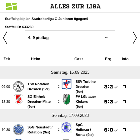
ALLES ZUR LIGA
Staffelspielplan Stadtoberliga C-Junioren 9gegen9
Staffel ID: 633269
4. Spieltag
Zeit
Heim
Gast
Erg.
Info
 
SSV Turbine
TSV Rotation
:

:


Dresden
Dresden (9er)
(9er)
SG Einheit
FV Löbtauer
:

:


Dresden-Mitte
Kickers
(9er)
(9er)
 
SpG
SpG Neustadt /​
:

:


Hellerau /​
Rotation (9er)
Borea (9er)