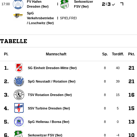
FV Hafen
Serkowitzer
:

:


Dresden (9er)
FSV (9er)
SpG
:
Verkehrsbetriebe
SPIELFREI
/​ Loschwitz (9er)
TABELLE
Pl.
Mannschaft
Sp.
Tordiff.
Pkt.
1.
21
SG Einheit Dresden-Mitte (9er)
8
40
2.
21
SpG Neustadt /​ Rotation (9er)
8
39
3.
16
TSV Rotation Dresden (9er)
8
15
4.
15
SSV Turbine Dresden (9er)
8
5
5.
13
SpG Hellerau /​ Borea (9er)
8
0
6.
10
Serkowitzer FSV (9er)
8
-4