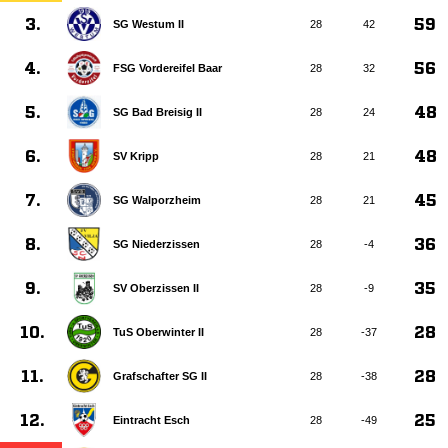
3.
59
SG Westum II
28
42
4.
56
FSG Vordereifel Baar
28
32
5.
48
SG Bad Breisig II
28
24
6.
48
SV Kripp
28
21
7.
45
SG Walporzheim
28
21
8.
36
SG Niederzissen
28
-4
9.
35
SV Oberzissen II
28
-9
10.
28
TuS Oberwinter II
28
-37
11.
28
Grafschafter SG II
28
-38
12.
25
Eintracht Esch
28
-49