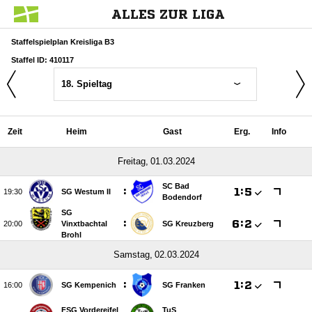
ALLES ZUR LIGA
Staffelspielplan Kreisliga B3
Staffel ID: 410117
18. Spieltag
Zeit
Heim
Gast
Erg.
Info
 
SC Bad
:

:


SG Westum II
Bodendorf
SG
:

:


Vinxtbachtal
SG Kreuzberg
Brohl
 
:

:


SG Kempenich
SG Franken
FSG Vordereifel
TuS