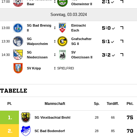
:

:


Baar
Oberwinter II
 
SG Bad Breisig
Eintracht
:

:


II
Esch
SG
Grafschafter
:

:


Walporzheim
SG II
SG
SV
:

:


Niederzissen
Oberzissen II
:
SV Kripp
SPIELFREI
TABELLE
Pl.
Mannschaft
Sp.
Tordiff.
Pkt.
1.
75
SG Vinxtbachtal Brohl
28
66
2.
70
SC Bad Bodendorf
28
85