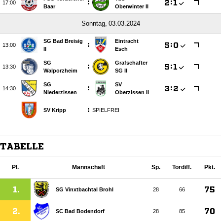
:

:


Baar
Oberwinter II
 
SG Bad Breisig
Eintracht
:

:


II
Esch
SG
Grafschafter
:

:


Walporzheim
SG II
SG
SV
:

:


Niederzissen
Oberzissen II
:
SV Kripp
SPIELFREI
TABELLE
Pl.
Mannschaft
Sp.
Tordiff.
Pkt.
1.
75
SG Vinxtbachtal Brohl
28
66
2.
70
SC Bad Bodendorf
28
85