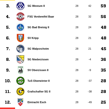
3.
59
SG Westum II
28
42
4.
56
FSG Vordereifel Baar
28
32
5.
48
SG Bad Breisig II
28
24
6.
48
SV Kripp
28
21
7.
45
SG Walporzheim
28
21
8.
36
SG Niederzissen
28
-4
9.
35
SV Oberzissen II
28
-9
10.
28
TuS Oberwinter II
28
-37
11.
28
Grafschafter SG II
28
-38
12.
25
Eintracht Esch
28
-49