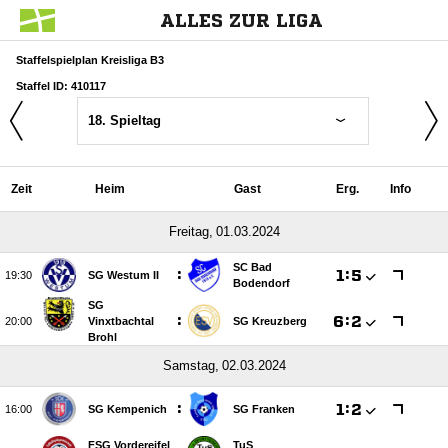
ALLES ZUR LIGA
Staffelspielplan Kreisliga B3
Staffel ID: 410117
18. Spieltag
Zeit
Heim
Gast
Erg.
Info
 
SC Bad
:

:


SG Westum II
Bodendorf
SG
:

:


Vinxtbachtal
SG Kreuzberg
Brohl
 
:

:


SG Kempenich
SG Franken
FSG Vordereifel
TuS