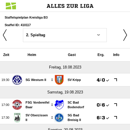
ALLES ZUR LIGA
Staffelspielplan Kreisliga B3
Staffel ID: 410117
2. Spieltag
Zeit
Heim
Gast
Erg.
Info
 
:

:


SG Westum II
SV Kripp
 
FSG Vordereifel
SC Bad
:

:


Baar
Bodendorf
SV Oberzissen
SG Bad
:

:


II
Breisig II
 