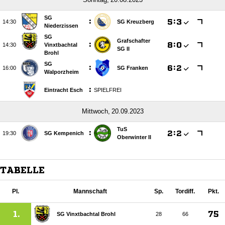
SG
:

:


SG Kreuzberg
Niederzissen
SG
Grafschafter
:

:


Vinxtbachtal
SG II
Brohl
SG
:

:


SG Franken
Walporzheim
:
Eintracht Esch
SPIELFREI
 
TuS
:

:


SG Kempenich
Oberwinter II
TABELLE
Pl.
Mannschaft
Sp.
Tordiff.
Pkt.
1.
75
SG Vinxtbachtal Brohl
28
66