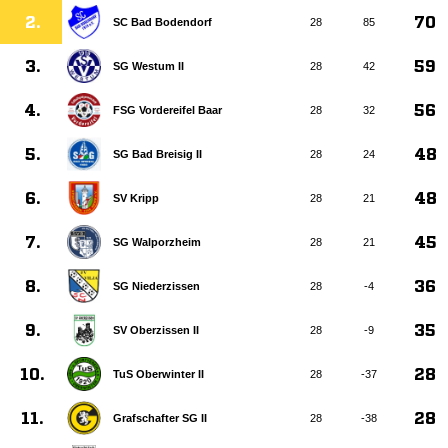
2.
70
SC Bad Bodendorf
28
85
3.
59
SG Westum II
28
42
4.
56
FSG Vordereifel Baar
28
32
5.
48
SG Bad Breisig II
28
24
6.
48
SV Kripp
28
21
7.
45
SG Walporzheim
28
21
8.
36
SG Niederzissen
28
-4
9.
35
SV Oberzissen II
28
-9
10.
28
TuS Oberwinter II
28
-37
11.
28
Grafschafter SG II
28
-38