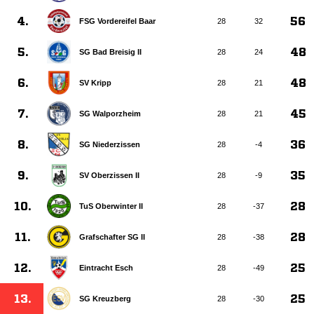
4.
56
FSG Vordereifel Baar
28
32
5.
48
SG Bad Breisig II
28
24
6.
48
SV Kripp
28
21
7.
45
SG Walporzheim
28
21
8.
36
SG Niederzissen
28
-4
9.
35
SV Oberzissen II
28
-9
10.
28
TuS Oberwinter II
28
-37
11.
28
Grafschafter SG II
28
-38
12.
25
Eintracht Esch
28
-49
13.
25
SG Kreuzberg
28
-30