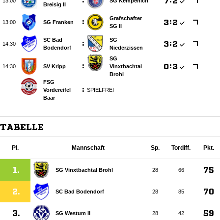
:

:


SG Kempenich
Breisig II
Grafschafter
:

:


SG Franken
SG II
SC Bad
SG
:

:


Bodendorf
Niederzissen
SG
:

:


SV Kripp
Vinxtbachtal
Brohl
FSG
:
Vordereifel
SPIELFREI
Baar
TABELLE
Pl.
Mannschaft
Sp.
Tordiff.
Pkt.
1.
75
SG Vinxtbachtal Brohl
28
66
2.
70
SC Bad Bodendorf
28
85
3.
59
SG Westum II
28
42