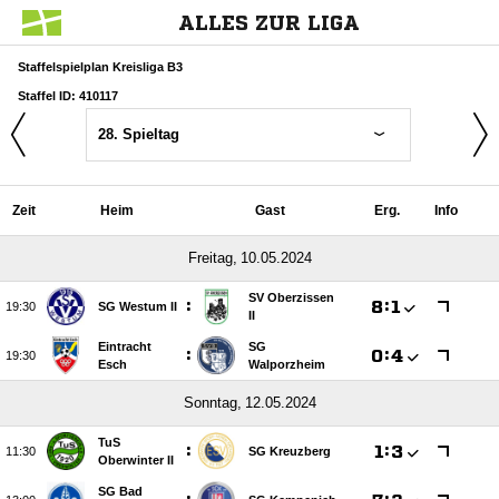
ALLES ZUR LIGA
Staffelspielplan Kreisliga B3
Staffel ID: 410117
28. Spieltag
Zeit
Heim
Gast
Erg.
Info
 
SV Oberzissen
:

:


SG Westum II
II
Eintracht
SG
:

:


Esch
Walporzheim
 
TuS
:

:


SG Kreuzberg
Oberwinter II
SG Bad