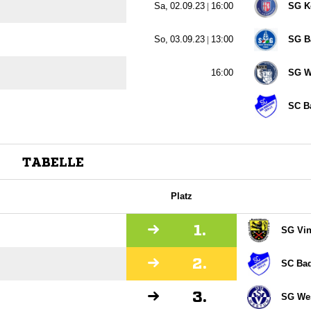
  |

SG K
  |

SG Ba

SG W
SC B
TABELLE
Platz
1.
SG Vin
2.
SC Ba
3.
SG Wes