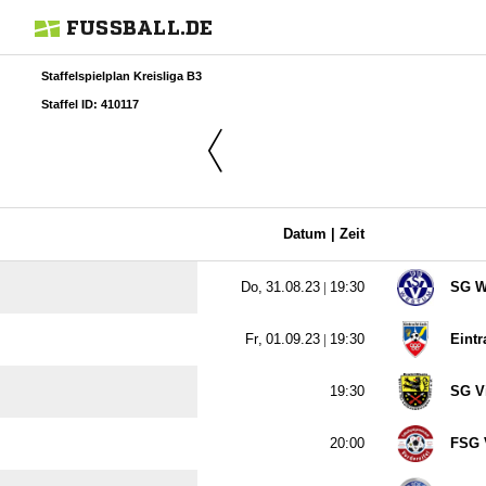
FUSSBALL.DE
Staffelspielplan Kreisliga B3
Staffel ID: 410117
Datum |
Zeit
  |

SG W
  |

Eintr

SG Vi

FSG V