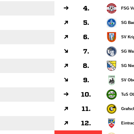
4.
FSG Vo
5.
SG Bad
6.
SV Kri
7.
SG Wa
8.
SG Nie
9.
SV Obe
10.
TuS Ob
11.
Grafsch
12.
Eintra