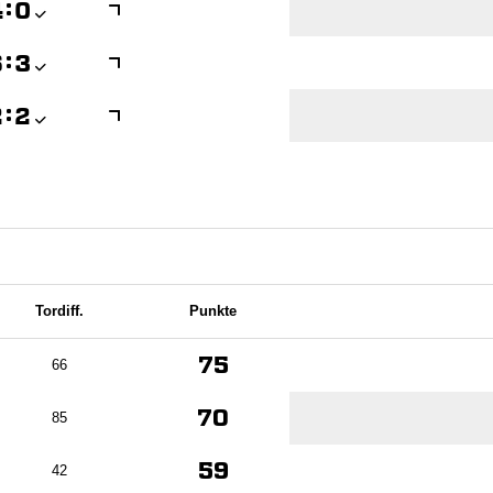

:


:


:

Tordiff.
Punkte
75
66
70
85
59
42