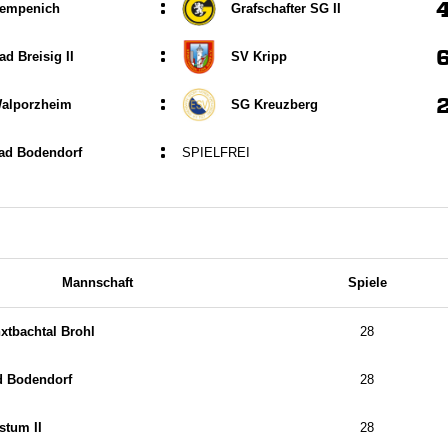
:
empenich
Grafschafter SG II
:
d Breisig II
SV Kripp
:
alporzheim
SG Kreuzberg
:
ad Bodendorf
SPIELFREI
Mannschaft
Spiele
xtbachtal Brohl
28
d Bodendorf
28
tum II
28