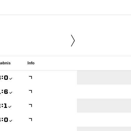
gebnis
Info

:


:


:


:
