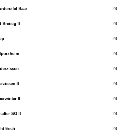
rdereifel Baar
28
 Breisig II
28
pp
28
lporzheim
28
derzissen
28
rzissen II
28
erwinter II
28
after SG II
28
cht Esch
28