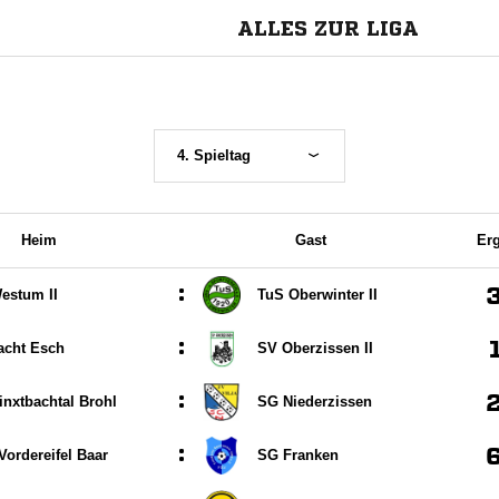
ALLES ZUR LIGA
4. Spieltag
Heim
Gast
Er
:
estum II
TuS Oberwinter II
:
acht Esch
SV Oberzissen II
:
nxtbachtal Brohl
SG Niederzissen
:
ordereifel Baar
SG Franken