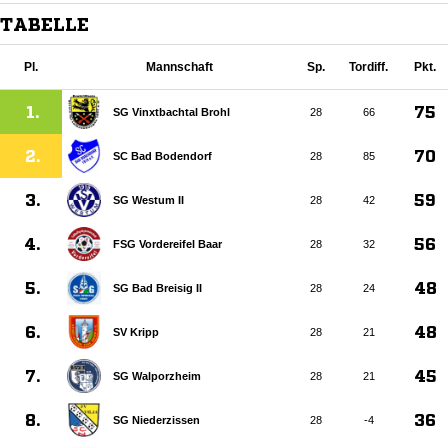
TABELLE
Pl.
Mannschaft
Sp.
Tordiff.
Pkt.
1.
75
SG Vinxtbachtal Brohl
28
66
2.
70
SC Bad Bodendorf
28
85
3.
59
SG Westum II
28
42
4.
56
FSG Vordereifel Baar
28
32
5.
48
SG Bad Breisig II
28
24
6.
48
SV Kripp
28
21
7.
45
SG Walporzheim
28
21
8.
36
SG Niederzissen
28
-4