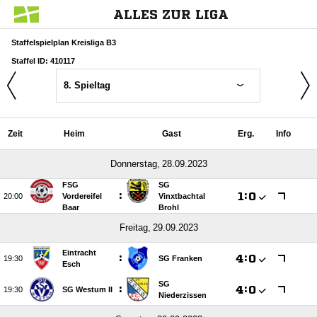
ALLES ZUR LIGA
Staffelspielplan Kreisliga B3
Staffel ID: 410117
8. Spieltag
Zeit
Heim
Gast
Erg.
Info
 
FSG
SG
:

:


Vordereifel
Vinxtbachtal
Baar
Brohl
 
Eintracht
:

:


SG Franken
Esch
SG
:

:


SG Westum II
Niederzissen