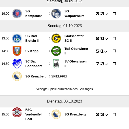
 
SG
SG
:

:


Kempenich
Walporzheim
 
SG Bad
Grafschafter
:

:


Breisig II
SG II
TuS Oberwinter
:

:


SV Kripp
II
SC Bad
SV Oberzissen
:

:


Bodendorf
II
:
SG Kreuzberg
SPIELFREI
Verlegte Spiele außerhalb des Spieltages
 
FSG
:

:


Vordereifel
SG Kreuzberg
Baar