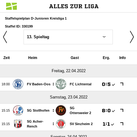
ALLES ZUR LIGA
Staffelspielplan D-Junioren Kreisliga 1
Staffel ID: 330199
13. Spieltag
Zeit
Heim
Gast
Erg.
Info
 
:

:


FV Baden-Oos
FC Lichtental
 
SG
:

:


SG Stollhofen
Ottersweier 2
SG Acher-
:

:


SV Sinzheim 2
Rench
 