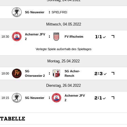
:
SG Neuweier
SPIELFREI
 
Acherner JFV
:

:


FV Iffezheim
2
Verlegte Spiele außerhalb des Spieltages
 
SG
SG Acher-
:

:


Ottersweier 2
Rench
 
Acherner JFV
:

:


SG Neuweier
2
TABELLE