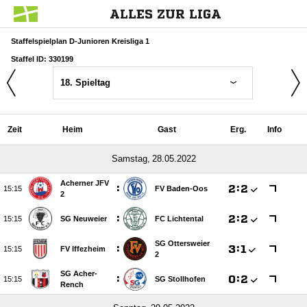
ALLES ZUR LIGA
Staffelspielplan D-Junioren Kreisliga 1
Staffel ID: 330199
18. Spieltag
Zeit
Heim
Gast
Erg.
Info
 
Acherner JFV
:

:


FV Baden-Oos
2
:

:


SG Neuweier
FC Lichtental
SG Ottersweier
:

:


FV Iffezheim
2
SG Acher-
:

:


SG Stollhofen
Rench