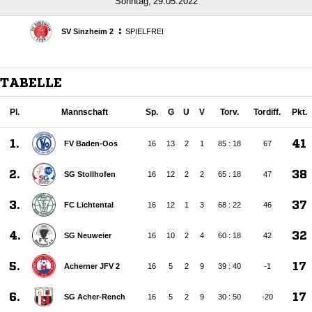
 
:
SV Sinzheim 2
SPIELFREI
TABELLE
Pl.
Mannschaft
Sp.
G
U
V
Torv.
Tordiff.
Pkt.
1.
41
FV Baden-Oos
16
13
2
1
85 : 18
67
2.
38
SG Stollhofen
16
12
2
2
65 : 18
47
3.
37
FC Lichtental
16
12
1
3
68 : 22
46
4.
32
SG Neuweier
16
10
2
4
60 : 18
42
5.
17
Acherner JFV 2
16
5
2
9
39 : 40
-1
6.
17
SG Acher-Rench
16
5
2
9
30 : 50
-20