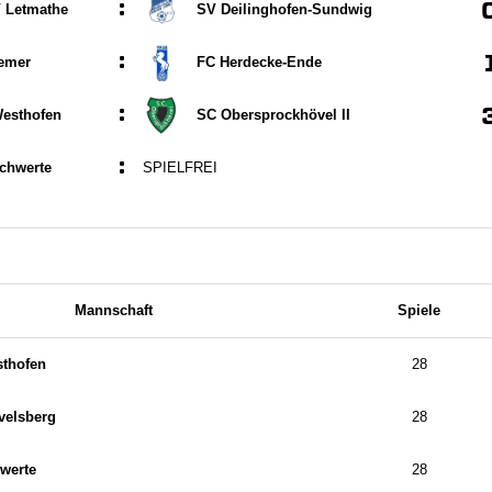
:
 Letmathe
SV Deilinghofen-Sundwig
:
emer
FC Herdecke-Ende
:
esthofen
SC Obersprockhövel II
:
chwerte
SPIELFREI
Mannschaft
Spiele
thofen
28
velsberg
28
werte
28