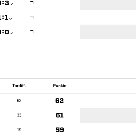

:


:


:

Tordiff.
Punkte
62
63
61
33
59
19