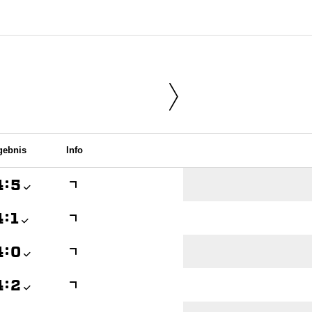
gebnis
Info

:


:


:


:
