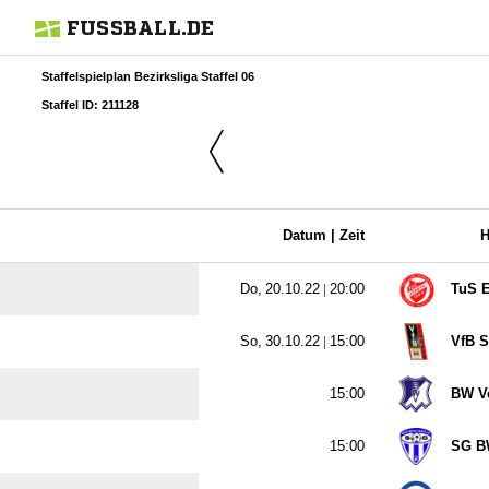
FUSSBALL.DE
Staffelspielplan Bezirksliga Staffel 06
Staffel ID: 211128
Datum |
Zeit
H
  |

TuS 
  |

VfB 

BW V

SG B