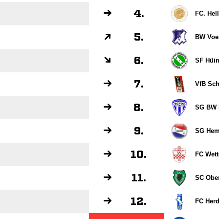
4.
FC. Hel
5.
BW Voe
6.
SF Hüi
7.
VfB Sc
8.
SG BW 
9.
SG Hem
10.
FC Wette
11.
SC Ober
12.
FC Her