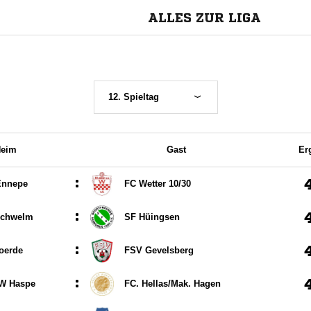
ALLES ZUR LIGA
12. Spieltag
eim
Gast
Er
:
Ennepe
FC Wetter 10/​30
:
Schwelm
SF Hüingsen
:
oerde
FSV Gevelsberg
:
W Haspe
FC. Hellas/​Mak. Hagen