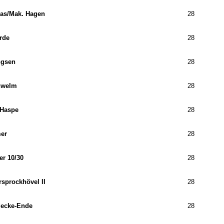
las/​Mak. Hagen
28
rde
28
ngsen
28
hwelm
28
Haspe
28
er
28
r 10/​30
28
sprockhövel II
28
decke-Ende
28