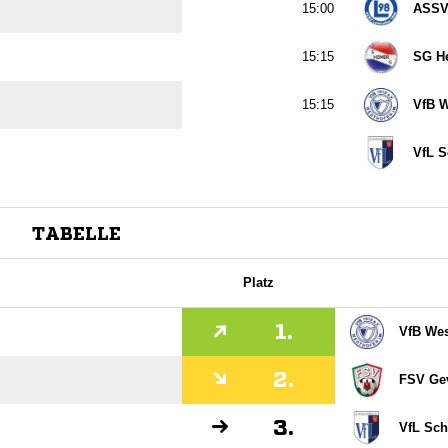

ASSV

SG H

VfB W
VfL S
TABELLE
Platz
1.
VfB Wes
2.
FSV Ge
3.
VfL Sch