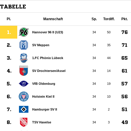
TABELLE
Pl.
Mannschaft
Sp.
Tordiff.
Pkt.
1.
76
Hannover 96 II (U23)
34
50
2.
71
SV Meppen
34
35
3.
65
1.FC Phönix Lübeck
34
44
4.
61
SV Drochtersen/​Assel
34
14
5.
57
VfB Oldenburg
34
19
6.
56
Holstein Kiel II
34
10
7.
51
Hamburger SV II
34
2
8.
49
TSV Havelse
34
3