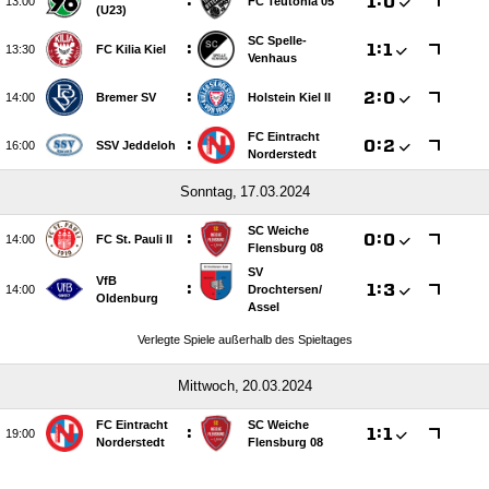
:

:


FC Teutonia 05
(U23)
SC Spelle-
:

:


FC Kilia Kiel
Venhaus
:

:


Bremer SV
Holstein Kiel II
FC Eintracht
:

:


SSV Jeddeloh
Norderstedt
 
SC Weiche
:

:


FC St. Pauli II
Flensburg 08
SV
VfB
:

:


Drochtersen/​
Oldenburg
Assel
Verlegte Spiele außerhalb des Spieltages
 
FC Eintracht
SC Weiche
:

:


Norderstedt
Flensburg 08