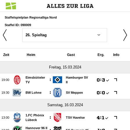
ALLES ZUR LIGA
Staffelspielplan Regionalliga Nord
Staffel ID: 090009
26. Spieltag
Zeit
Heim
Gast
Erg.
Info
 
Eimsbütteler
Hamburger SV
:

:


TV
II
:

:


BW Lohne
SV Meppen
 
1.FC Phönix
:

:


TSV Havelse
Lübeck
Hannover 96 II