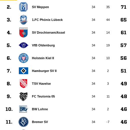
2.
71
SV Meppen
34
35
3.
65
1.FC Phönix Lübeck
34
44
4.
61
SV Drochtersen/​Assel
34
14
5.
57
VfB Oldenburg
34
19
6.
56
Holstein Kiel II
34
10
7.
51
Hamburger SV II
34
2
8.
49
TSV Havelse
34
3
9.
48
FC Teutonia 05
34
11
10.
46
BW Lohne
34
2
11.
46
Bremer SV
34
-7