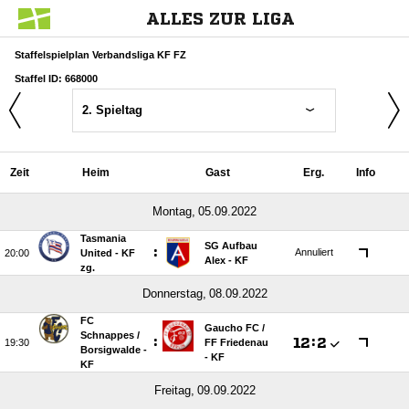
ALLES ZUR LIGA
Staffelspielplan Verbandsliga KF FZ
Staffel ID: 668000
2. Spieltag
Zeit
Heim
Gast
Erg.
Info
 
Tasmania
SG Aufbau
:
Annuliert

United - KF
Alex - KF
zg.
 
FC
Gaucho FC /​
Schnappes /​
:

:


FF Friedenau
Borsigwalde -
- KF
KF
 