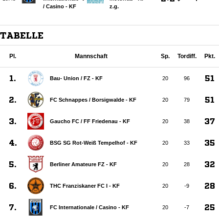
/​ Casino - KF
z.g.
TABELLE
Pl.
Mannschaft
Sp.
Tordiff.
Pkt.
1.
51
Bau- Union /​ FZ - KF
20
96
2.
51
FC Schnappes /​ Borsigwalde - KF
20
79
3.
37
Gaucho FC /​ FF Friedenau - KF
20
38
4.
35
BSG SG Rot-Weiß Tempelhof - KF
20
33
5.
32
Berliner Amateure FZ - KF
20
28
6.
28
THC Franziskaner FC I - KF
20
-9
7.
25
FC Internationale /​ Casino - KF
20
-7