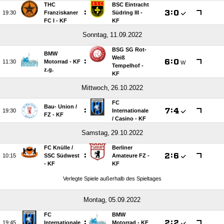
THC
BSC Eintracht
:

:


Franziskaner
Südring III -
FC I - KF
KF
 
BSG SG Rot-
BMW
Weiß
:

:


Motorrad - KF
W
Tempelhof -
z.g.
KF
 
FC
Bau- Union /​
:

:


Internationale
FZ - KF
/​ Casino - KF
 
FC Knülle /​
Berliner
:

:


SSC Südwest
Amateure FZ -
- KF
KF
Verlegte Spiele außerhalb des Spieltages
 
FC
BMW
:

:


Internationale
Motorrad - KF